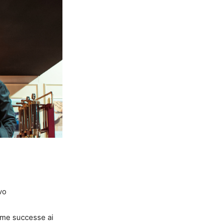
vo
come successe ai