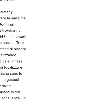
strategy
rtare la massima
ri finali.
 e troveranno
 1948 porta avanti
ra possa offrire
tanti di piacere
realizzando
cipale, in fase
di focalizzare
uniche sono le
ti e gustosi
p store
aliane in cui
di eccellenza, un