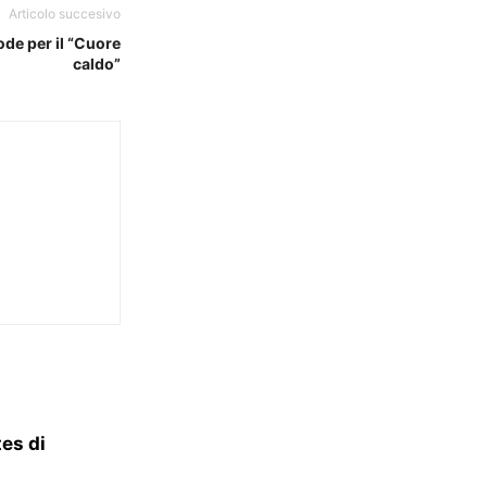
Articolo succesivo
de per il “Cuore
caldo”
tes di