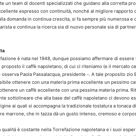
te un team di docenti specializzati che guidano alla corretta pr
ccellente espresso con continuità, nonché al migliore rapporto c
alla domanda in continua crescita, si fa sempre più numerosa e ca
arista e continua la ricerca sia di nuovo personale sia di partner
ata
efazione è nata nel 1948, dunque possiamo affermare di essere 
e proposto il caffè napoletano, di cui ci riteniamo (e il mercato c
– osserva Paola Passalacqua, presidente -. A tale proposito zio 
sibile ottenere con una materia prima eccellente un pessimo ca
 ottenere un caffè eccellente con una pessima materia prima. R
nte sottolineare che alla base del caffè napoletano ci devono es
origine ai quali si accompagna la tradizionale tostatura a tonaca d
ore marrone, che in tazza dà un gusto intenso, cremoso e corpo
la qualità è costante nella Torrefazione napoletana e i suoi espert