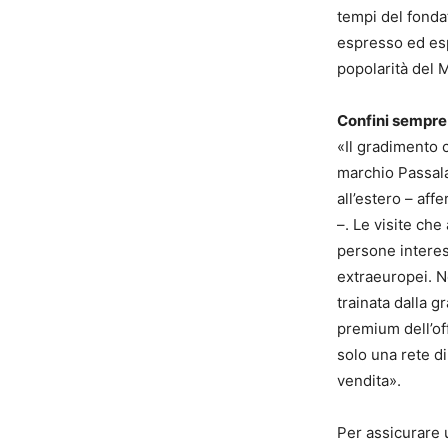
tempi del fonda
espresso ed esp
popolarità del 
Confini sempre
«Il gradimento c
marchio Passala
all’estero – af
–. Le visite ch
persone interes
extraeuropei. N
trainata dalla g
premium dell’of
solo una rete d
vendita».
Per assicurare u