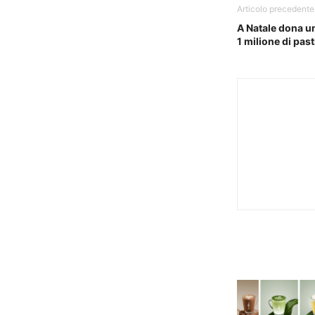
Articolo precedente
A Natale dona u
1 milione di past