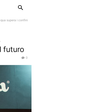
qua supera i confini
o
 futuro
0