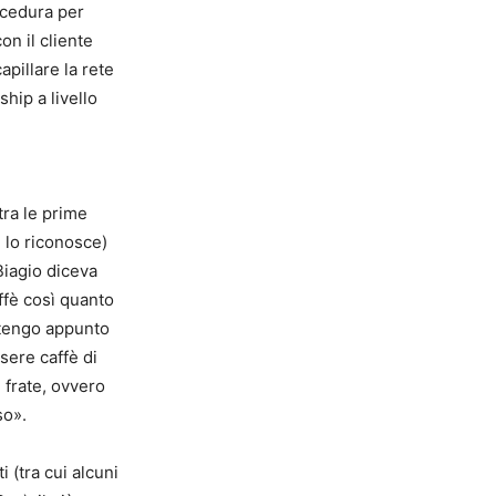
ocedura per
on il cliente
pillare la rete
ship a livello
tra le prime
e lo riconosce)
Biagio diceva
ffè così quanto
itengo appunto
sere caffè di
i frate, ovvero
so».
i (tra cui alcuni