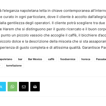
rà l’eleganza napoletana letta in chiave contemporanea all’intern
 curato in ogni particolare, dove il cliente è accolto dall’allegria
lla gentilezza degli operatori. Il cliente potrà scegliere tra du
 Harem che si distinguono per il gusto ricercato e il buon corpo
punto un piccolo vassoio che accoglie il caffè, il bicchiere d’acq
iccolo dolce e la descrizione della miscela che si sta assaporan
sperienza di gusto completa e di altissima qualità. Garantisce P
apoletano
bar
Bar Mexico
caffè
foodservice
horeca
Passala
y
torrefazione