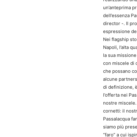
un’anteprima pr
dell’essenza Pa
director -. Il p
espressione dei
Nei flagship st
Napoli, l’alta qu
la sua missione 
con miscele di 
che possano cont
alcune partnersh
di definizione,
l’offerta nei P
nostre miscele. 
cornetti: il nos
Passalacqua fami
siamo più presen
“faro” a cui ispi