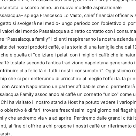
esentata lo scorso anno: un nuovo modello aspirazionale
ssalacqua– spiega Francesco Lo Vasto, chief financial officer & 
rogetto si svolgerà nel medio-lungo periodo con l’obiettivo di po
 valori del mondo Passalacqua a diretto contatto con i consumato
ore “Passalacqua family” i clienti respireranno la nostra azienda
alità dei nostri prodotti caffè, e la storia di una famiglia che dal
che è quella di “deliziare i palati con i migliori caffè che la natu
caffè tostate secondo l’antica tradizione napoletana generando is
ribuire alla felicità di tutti i nostri consumatori“. Oggi stiamo 
ip che ci permetteranno di arricchire al meglio l’offerta: la prin
 è con Aroma Napoletano un partner affidabile che ci permetterà 
assalacqua Family associando al caffè un cornetto “unico” come 
Chi ha visitato il nostro stand a Host ha potuto vedere i variopin
tro obiettivo è di farli trovare freschissimi ogni giorno nei flagshi
ly che andremo via via ad aprire. Partiremo dalle grandi città it
ti, al fine di offrire a chi propone i nostri caffè un riferimento 
rarsi».