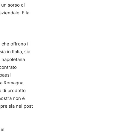
 un sorso di
aziendale. E la
 che offrono il
 in Italia, sia
e napoletana
contrato
paesi
lia Romagna,
à di prodotto
nostra non è
pre sia nel post
del