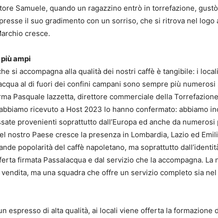
tore Samuele, quando un ragazzino entrò in torrefazione, gustò
resse il suo gradimento con un sorriso, che si ritrova nel logo 
Marchio cresce.
 più ampi
he si accompagna alla qualità dei nostri caffè è tangibile: i locali
cqua al di fuori dei confini campani sono sempre più numerosi sia
ferma Pasquale Iazzetta, direttore commerciale della Torrefazion
e abbiamo ricevuto a Host 2023 lo hanno confermato: abbiamo in
sate provenienti soprattutto dall’Europa ed anche da numerosi 
el nostro Paese cresce la presenza in Lombardia, Lazio ed Emi
rande popolarità del caffè napoletano, ma soprattutto dall’identit
ferta firmata Passalacqua e dal servizio che la accompagna. La 
i vendita, ma una squadra che offre un servizio completo sia nel 
n espresso di alta qualità, ai locali viene offerta la formazione 