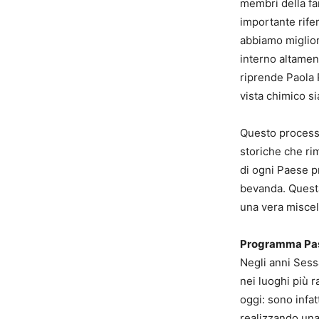
membri della fam
importante rife
abbiamo miglior
interno altamen
riprende Paola 
vista chimico si
Questo processo
storiche che ri
di ogni Paese pr
bevanda. Questa
una vera misce
Programma Pas
Negli anni Sessa
nei luoghi più 
oggi: sono infat
realizzando una 