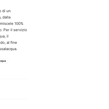
o di un
, dalla
e miscele 100%
. Per il servizio
ua, il
do, al fine
assalacqua.
cqua