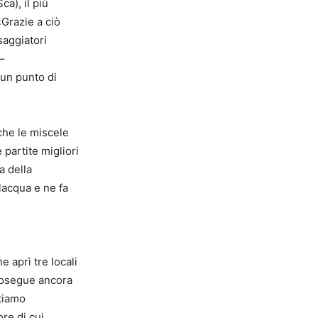
a), il più
«Grazie a ciò
saggiatori
–
 un punto di
che le miscele
partite migliori
a della
lacqua e ne fa
 aprì tre locali
prosegue ancora
stiamo
ore di cui