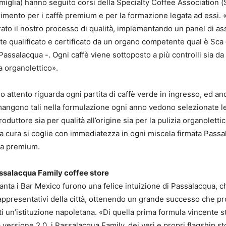
iglia) hanno seguito corsi della Specialty Coffee Association (Sc
rimento per i caffè premium e per la formazione legata ad essi. 
ato il nostro processo di qualità, implementando un panel di as
te qualificato e certificato da un organo competente qual è Sca 
Passalacqua -. Ogni caffè viene sottoposto a più controlli sia da
a organolettico».
 attento riguarda ogni partita di caffè verde in ingresso, ed an
mangono tali nella formulazione ogni anno vedono selezionate le 
oduttore sia per qualità all’origine sia per la pulizia organolettic
 cura si coglie con immediatezza in ogni miscela firmata Passa
la premium.
salacqua Family coffee store
nta i Bar Mexico furono una felice intuizione di Passalacqua, che
rappresentativi della città, ottenendo un grande successo che 
ti un’istituzione napoletana. «Di quella prima formula vincente 
versione 2.0, i Passalacqua Family, dei veri e propri flagship st