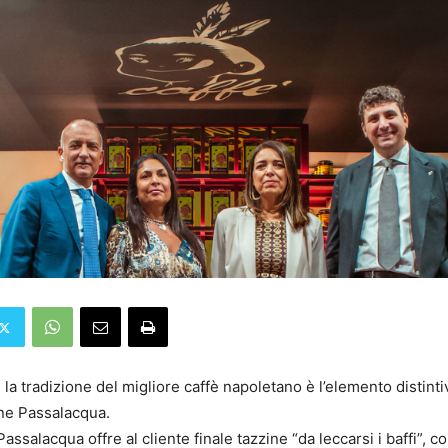
 la tradizione del migliore caffè napoletano è l’elemento distinti
one Passalacqua.
assalacqua offre al cliente finale tazzine “da leccarsi i baffi”, 