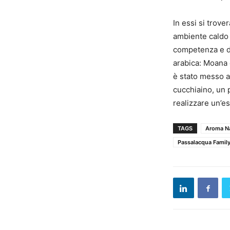
In essi si trove
ambiente caldo e
competenza e da
arabica: Moana e
è stato messo a 
cucchiaino, un p
realizzare un’e
TAGS
Aroma N
Passalacqua Famil