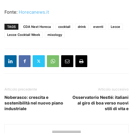
Fonte:
Horecanews.it
TAGS
CDA Next Horeca
cocktail
drink
eventi
Lecce
Lecce Cocktail Week
mixology
Articolo precedente
Articolo succesivo
Noberasco: crescita e
Osservatorio Nestlé: italiani
sostenibilità nel nuovo piano
al giro di boa verso nuovi
industriale
stili di vita e