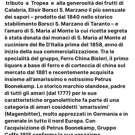
tributo a Tropea e alla generosità dei frutti di
Calabria, Elisir Borsci S. Marzano il più sensuale
dei sapori – prodotto dal 1840 nello storico
stabilimento Borsci S. Marzano di Taranto – e
l’amaro di S. Maria al Monte la cui ricetta segreta
è stata donata dai monaci di S. Maria al Monte al
cuciniere del Re D’Italia prima del 1858, anno di
inizio della sua commercializzazione. Tra le
specialità del gruppo, Ferro China Bisleri, il primo
liquore a base di ferro e di corteccia di china sul
mercato dal 1881 e recentemente acquisita
insieme all’amarissimo e notissimo Petrus
Boonekamp. Lo storico marchio olandese, padre
di tutti gli amari (dal 1777) per le sue
caratteristiche organolettiche fa parte di una
categoria di amari cosiddetti ‘amarissimi’
(Magenbitter), molto apprezzati in Germania e in
generale in tutto il nord Europa. Con
l’acquisizione di Petrus Boonekamp, Gruppo
Caffo 1915 conferma la sua vocazione