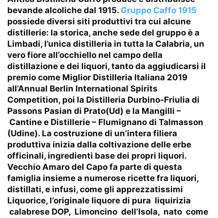
bevande alcoliche dal 1915.
Gruppo Caffo 1915
possiede diversi siti produttivi tra cui alcune
distillerie: la storica, anche sede del gruppo è a
Limbadi, l’unica distilleria in tutta la Calabria, un
vero fiore all’occhiello nel campo della
distillazione e dei liquori, tanto da aggiudicarsi il
premio come Miglior Distilleria Italiana 2019
all’Annual Berlin International Spirits
Competition, poi la Distilleria Durbino-Friulia di
Passons Pasian di Prato(Ud) e la Mangilli –
Cantine e Distillerie – Flumignano di Talmasson
(Udine). La costruzione di un’intera filiera
produttiva inizia dalla coltivazione delle erbe
officinali, ingredienti base dei propri liquori.
Vecchio Amaro del Capo fa parte di questa
famiglia insieme a numerose ricette fra liquori,
distillati, e infusi, come gli apprezzatissimi
Liquorice, l’originale liquore di pura liquirizia
calabrese DOP, Limoncino dell’Isola, nato come