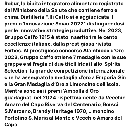
Robur, la bibita integratore alimentare registrato
dal Ministero della Salute che contiene ferro e
china. Distilleria F.lli Caffo si è aggiudicata il
premio ‘Innovazione Smau 2022” distinguendosi
per le innovative strategie produttive. Nel 2023,
Gruppo Caffo 1915 è stato inserito tra le cento
eccellenze italiane, dalla prestigiosa rivista
Forbes. Al prestigioso concorso Alambicco d’Oro
2023, Gruppo Caffo ottiene 7 medaglie con le sue
grappe e si fregia di due titoli iridati allo ‘Spirits
Selection’ la grande competizione internazionale
che ha assegnato la medaglia d’oro a Emporia Gin
e la Gran Medaglia d’Oro a Limoncino dell’Isola.
Mentre sono sei i premi ‘Ampolla d’Oro’
guadagnati nel 2024 rispettivamente da Vecchio
Amaro del Capo Riserva del Centenario, Borsci
S.Marzano, Brandy Heritage 1970, Limoncino
Portofino S. Maria al Monte e Vecchio Amaro del
Capo.