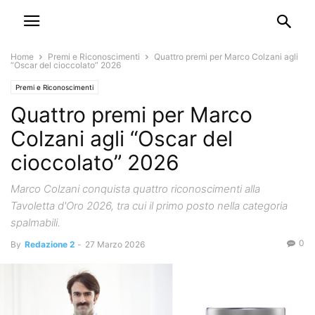
Home
Premi e Riconoscimenti
Quattro premi per Marco Colzani agli
“Oscar del cioccolato” 2026
Premi e Riconoscimenti
Quattro premi per Marco
Colzani agli “Oscar del
cioccolato” 2026
Marco Colzani conquista quattro riconoscimenti alla
Tavoletta d'Oro 2026, tra cui il primo posto nella categoria
spalmabili.
0
By
Redazione 2
-
27 Marzo 2026