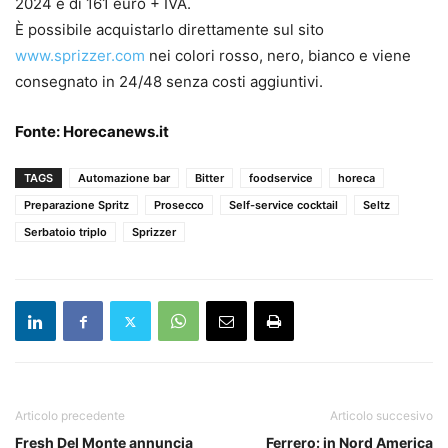
2024 è di 161 euro + IVA.
È possibile acquistarlo direttamente sul sito
www.sprizzer.com
nei colori rosso, nero, bianco e viene
consegnato in 24/48 senza costi aggiuntivi.
Fonte:
Horecanews.it
TAGS
Automazione bar
Bitter
foodservice
horeca
Preparazione Spritz
Prosecco
Self-service cocktail
Seltz
Serbatoio triplo
Sprizzer
Articolo precedente
Articolo succesivo
Fresh Del Monte annuncia
Ferrero: in Nord America