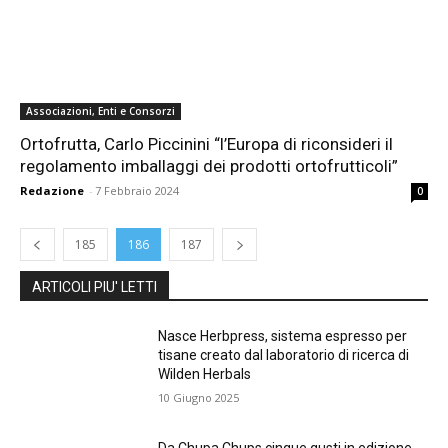
Associazioni, Enti e Consorzi
Ortofrutta, Carlo Piccinini “l’Europa di riconsideri il
regolamento imballaggi dei prodotti ortofrutticoli”
Redazione
-
7 Febbraio 2024
0
185
186
187
ARTICOLI PIU' LETTI
Nasce Herbpress, sistema espresso per
tisane creato dal laboratorio di ricerca di
Wilden Herbals
10 Giugno 2025
Da Chupa Chups cinque gusti in edizione