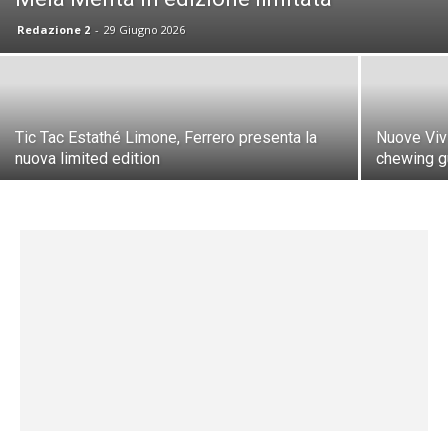
Redazione 2
-
29 Giugno 2026
Tic Tac Estathé Limone, Ferrero presenta la
Nuove Vivi
nuova limited edition
chewing g