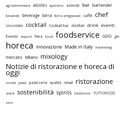
bar
alcolici
bartender
aziende
agroalimentare
aperitivo
chef
birra
beverage
caffè
bevande
Birra artigianale
cocktail
drink
eventi
cioccolato
Cocktail bar
distillati
foodservice
GDO
Evento
fiera
gin
export
food
horeca
innovazione
Made in Italy
marketing
mixology
mercato
Milano
Notizie di ristorazione e horeca di
oggi
ristorazione
retail
pasticceria
qualità
novità
pasta
sostenibilità
spirits
TUTTOFOOD
snack
tradizione
vino