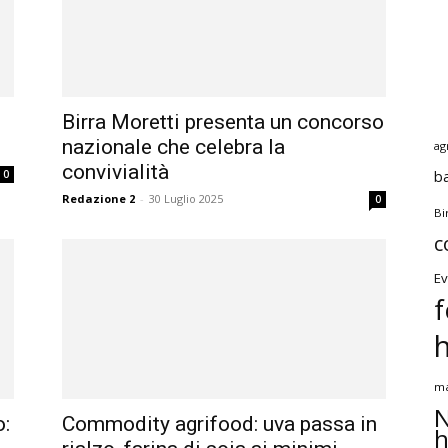
Birra Moretti presenta un concorso
nazionale che celebra la
ag
convivialità
b
0
Redazione 2
-
30 Luglio 2025
0
Bi
c
Ev
f
ma
N
o:
Commodity agrifood: uva passa in
h