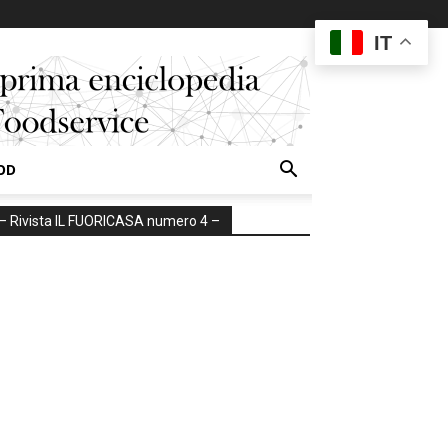
IT
OD
– Rivista IL FUORICASA numero 4 –