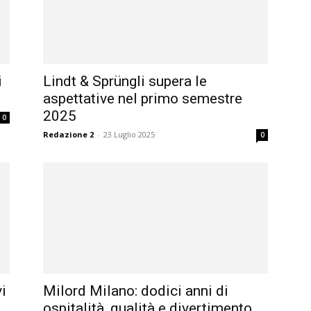
i
Lindt & Sprüngli supera le
aspettative nel primo semestre
2025
0
Redazione 2
-
23 Luglio 2025
0
vi
Milord Milano: dodici anni di
ospitalità, qualità e divertimento