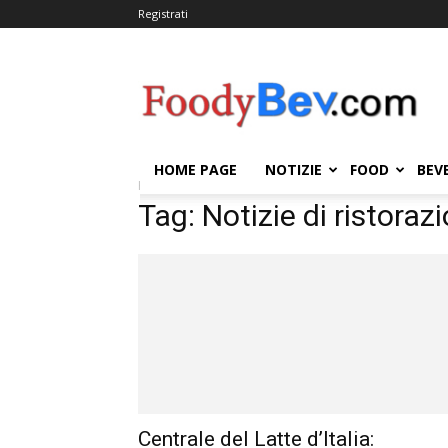
Registrati
FOODYBEV.COM
HOME PAGE
NOTIZIE
FOOD
BEV
Home
Tags
Notizie di ristorazione e horeca di og
Tag: Notizie di ristoraz
Centrale del Latte d’Italia: