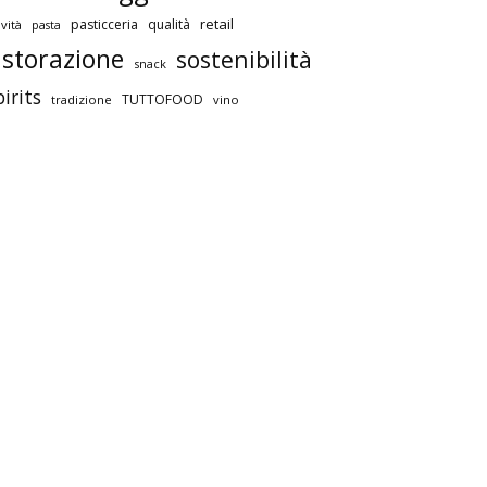
retail
pasticceria
qualità
vità
pasta
istorazione
sostenibilità
snack
pirits
TUTTOFOOD
tradizione
vino