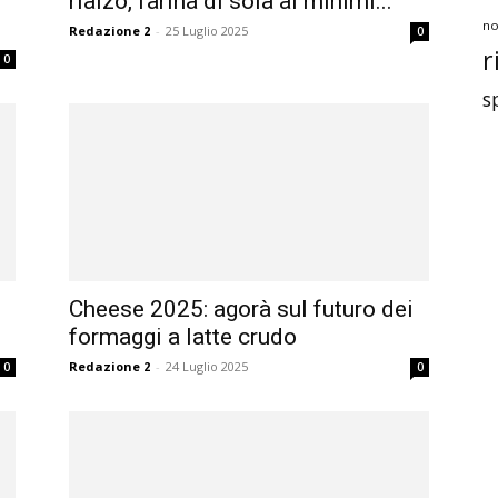
rialzo, farina di soia ai minimi...
no
Redazione 2
-
25 Luglio 2025
0
r
0
s
Cheese 2025: agorà sul futuro dei
formaggi a latte crudo
Redazione 2
-
24 Luglio 2025
0
0