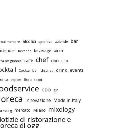
bar
alcolici
aziende
roalimentare
aperitivo
artender
birra
beverage
bevande
chef
caffè
cioccolato
rra artigianale
ocktail
drink
eventi
Cocktail bar
distillati
ento
fiera
export
food
oodservice
GDO
gin
horeca
innovazione
Made in Italy
mixology
mercato
Milano
rketing
otizie di ristorazione e
oreca di oggi