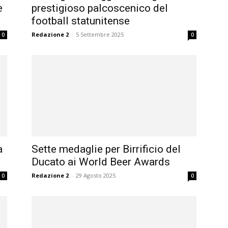
e
prestigioso palcoscenico del
football statunitense
Redazione 2
-
5 Settembre 2025
0
0
a
Sette medaglie per Birrificio del
Ducato ai World Beer Awards
Redazione 2
-
29 Agosto 2025
0
0