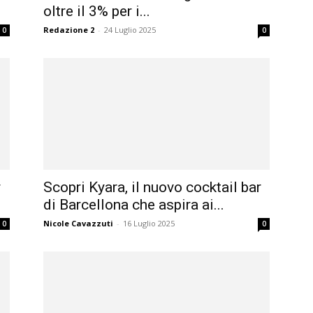
oltre il 3% per i...
Redazione 2
-
24 Luglio 2025
0
0
r
Scopri Kyara, il nuovo cocktail bar
di Barcellona che aspira ai...
Nicole Cavazzuti
-
16 Luglio 2025
0
0