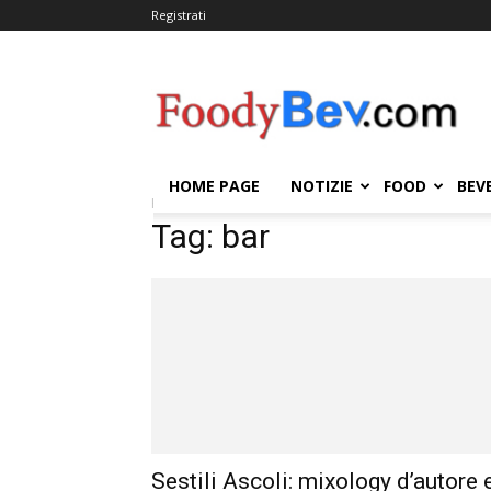
Registrati
FOODYBEV.COM
HOME PAGE
NOTIZIE
FOOD
BEV
Home
Tags
Bar
Tag: bar
Sestili Ascoli: mixology d’autore 