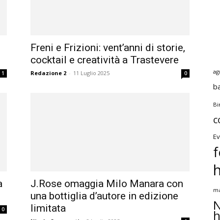
Freni e Frizioni: vent’anni di storie,
cocktail e creatività a Trastevere
ag
Redazione 2
-
11 Luglio 2025
1
0
b
Bi
c
Ev
f
a
J.Rose omaggia Milo Manara con
ma
una bottiglia d’autore in edizione
N
limitata
0
h