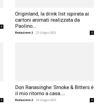
Originland, la drink list ispirata ai
cartoni animati realizzata da
Paolino...
0
Redazione 2
-
27 Giugno 2025
0
Don Ranasinghe: Smoke & Bitters è
il mio ritorno a casa....
Redazione 2
-
24 Giugno 2025
0
0