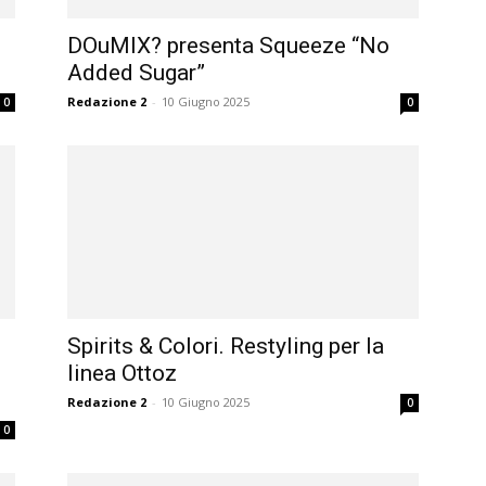
DOuMIX? presenta Squeeze “No
Added Sugar”
Redazione 2
-
10 Giugno 2025
0
0
Spirits & Colori. Restyling per la
linea Ottoz
Redazione 2
-
10 Giugno 2025
0
0