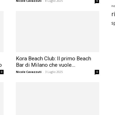
Nicole Cavazzuti
-
8 Luglio 2025
0
no
r
s
Kora Beach Club: Il primo Beach
o
Bar di Milano che vuole...
Nicole Cavazzuti
-
3 Luglio 2025
0
0