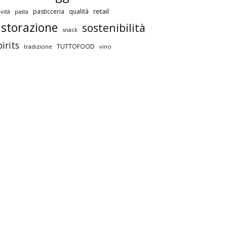
retail
pasticceria
qualità
vità
pasta
istorazione
sostenibilità
snack
pirits
TUTTOFOOD
tradizione
vino