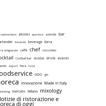
bar
alcolici
aziende
roalimentare
aperitivo
artender
birra
beverage
bevande
chef
caffè
cioccolato
rra artigianale
ocktail
drink
eventi
Cocktail bar
distillati
ento
fiera
export
food
oodservice
GDO
gin
horeca
innovazione
Made in Italy
mixology
mercato
Milano
rketing
otizie di ristorazione e
oreca di oggi