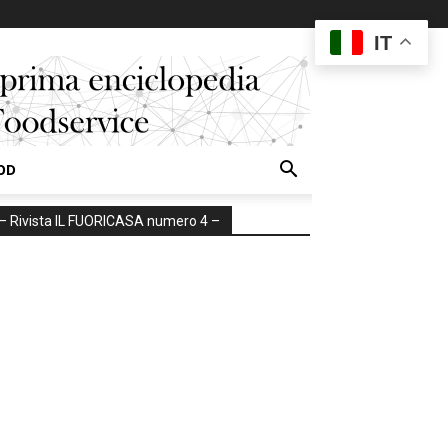
IT
OD
– Rivista IL FUORICASA numero 4 –