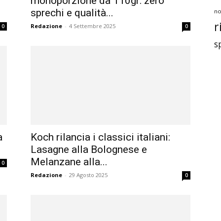
monoporzione da 110gr: zero
sprechi e qualità...
no
r
Redazione
-
4 Settembre 2025
0
0
s
a
Koch rilancia i classici italiani:
Lasagne alla Bolognese e
Melanzane alla...
0
Redazione
-
29 Agosto 2025
0