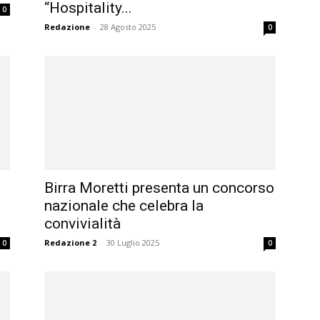
“Hospitality...
0
Redazione
-
28 Agosto 2025
0
Birra Moretti presenta un concorso
nazionale che celebra la
convivialità
Redazione 2
-
30 Luglio 2025
0
0