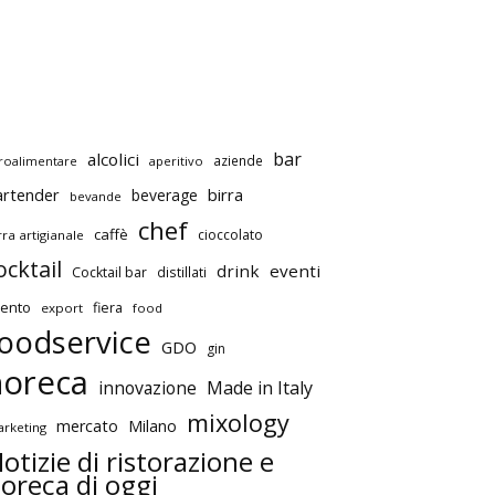
bar
alcolici
aziende
roalimentare
aperitivo
artender
birra
beverage
bevande
chef
caffè
cioccolato
rra artigianale
ocktail
drink
eventi
Cocktail bar
distillati
ento
fiera
export
food
oodservice
GDO
gin
horeca
innovazione
Made in Italy
mixology
mercato
Milano
rketing
otizie di ristorazione e
oreca di oggi