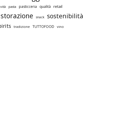
retail
pasticceria
qualità
vità
pasta
istorazione
sostenibilità
snack
pirits
TUTTOFOOD
tradizione
vino