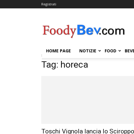
Registrati
FOODYBEV.COM
HOME PAGE
NOTIZIE
FOOD
BEV
Home
Tags
Horeca
Tag: horeca
Toschi Vignola lancia lo Sciropp