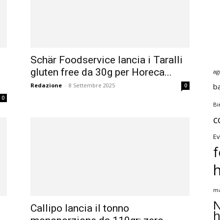
Schär Foodservice lancia i Taralli
gluten free da 30g per Horeca...
ag
Redazione
-
8 Settembre 2025
b
0
0
Bi
c
Ev
f
ma
N
Callipo lancia il tonno
h