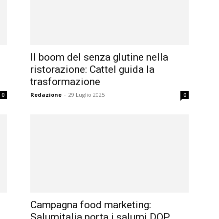
Il boom del senza glutine nella
ristorazione: Cattel guida la
trasformazione
Redazione
-
29 Luglio 2025
0
0
Campagna food marketing:
..
Salumitalia porta i salumi DOP