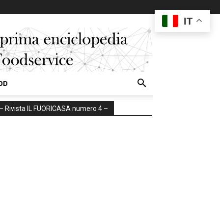
IT
OD
– Rivista IL FUORICASA numero 4 –