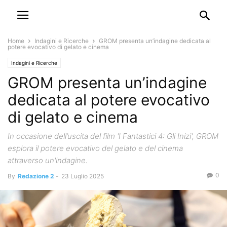
Home
Indagini e Ricerche
GROM presenta un’indagine dedicata al
potere evocativo di gelato e cinema
Indagini e Ricerche
GROM presenta un’indagine
dedicata al potere evocativo
di gelato e cinema
In occasione dell’uscita del film 'I Fantastici 4: Gli Inizi', GROM
esplora il potere evocativo del gelato e del cinema
attraverso un'indagine.
0
By
Redazione 2
-
23 Luglio 2025