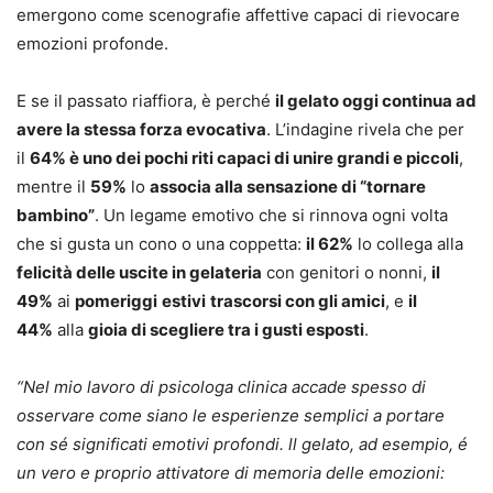
emergono come scenografie affettive capaci di rievocare
emozioni profonde.
E se il passato riaffiora, è perché
il gelato oggi continua ad
avere la stessa forza evocativa
. L’indagine rivela che per
il
64% è uno dei pochi riti capaci di unire grandi e piccoli
,
mentre il
59%
lo
associa alla sensazione di “tornare
bambino”
. Un legame emotivo che si rinnova ogni volta
che si gusta un cono o una coppetta:
il 62%
lo collega alla
felicità delle uscite in gelateria
con genitori o nonni,
il
49%
ai
pomeriggi
estivi
trascorsi con gli amici
, e
il
44%
alla
gioia di scegliere tra i gusti esposti
.
“Nel mio lavoro di psicologa clinica accade spesso di
osservare come siano le esperienze semplici a portare
con sé significati emotivi profondi. ll gelato, ad esempio, é
un vero e proprio attivatore di memoria delle emozioni: