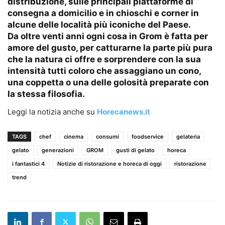
distribuzione, sulle principali piattaforme di
consegna a domicilio e in chioschi e corner in
alcune delle località più iconiche del Paese.
Da oltre venti anni ogni cosa in Grom è fatta per
amore del gusto, per catturarne la parte più pura
che la natura ci offre e sorprendere con la sua
intensità tutti coloro che assaggiano un cono,
una coppetta o una delle golosità preparate con
la stessa filosofia.
Leggi la notizia anche su
Horecanews.it
TAGS
chef
cinema
consumi
foodservice
gelateria
gelato
generazioni
GROM
gusti di gelato
horeca
i fantastici 4
Notizie di ristorazione e horeca di oggi
ristorazione
trend