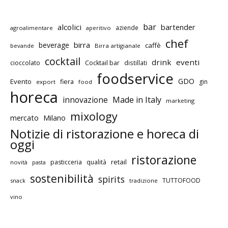
bar
alcolici
bartender
aziende
agroalimentare
aperitivo
chef
birra
beverage
caffè
bevande
Birra artigianale
cocktail
drink
eventi
cioccolato
Cocktail bar
distillati
foodservice
GDO
Evento
fiera
gin
export
food
horeca
innovazione
Made in Italy
marketing
mixology
mercato
Milano
Notizie di ristorazione e horeca di
oggi
ristorazione
retail
pasticceria
qualità
novità
pasta
sostenibilità
spirits
TUTTOFOOD
snack
tradizione
vino