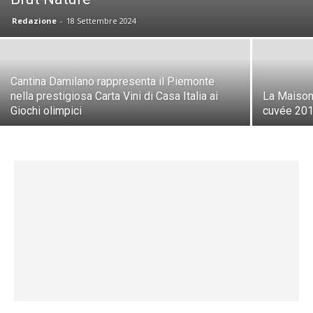
Redazione
-
18 Settembre 2024
Cantina Damilano rappresenta il Piemonte
nella prestigiosa Carta Vini di Casa Italia ai
La Maison
Giochi olimpici
cuvée 20