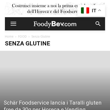
IT
Home
FOOD
Senza Glutine
SENZA GLUTINE
Schär Foodservice lancia i Taralli gluten
free da 30g per Horeca e Vending