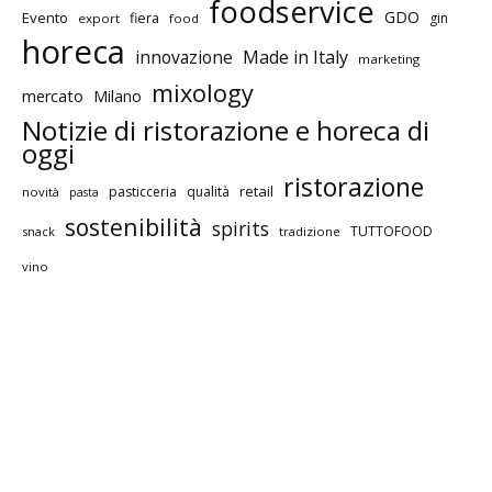
foodservice
GDO
Evento
fiera
gin
export
food
horeca
innovazione
Made in Italy
marketing
mixology
mercato
Milano
Notizie di ristorazione e horeca di
oggi
ristorazione
retail
pasticceria
qualità
novità
pasta
sostenibilità
spirits
TUTTOFOOD
snack
tradizione
vino