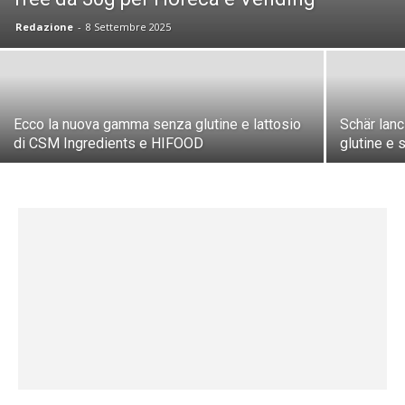
Redazione
-
8 Settembre 2025
Ecco la nuova gamma senza glutine e lattosio
Schär lanc
di CSM Ingredients e HIFOOD
glutine e 