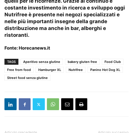
quelli per le ricorrenze. Grazie al continuo e
costante investimento in ricerca e sviluppo oggi
Nutrifree è presente nei negozi specializzati e
nelle più importanti insegne della grande
distribuzione ma anche in bar, alberghi e
ristoranti.
Fonte:
Horecanews.it
TAGS
Aperitivo senza glutine
bakery gluten free
Food Club
Free from food
Hamburger XL
Nutrifree
Panino Hot Dog XL
Street food senza glutine
Articolo precedente
Articolo succesivo