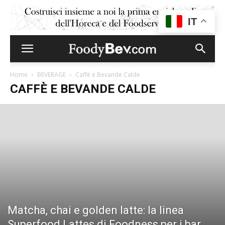
IT
Home
BEVERAGE
Caffè e Bevande Calde
CAFFÈ E BEVANDE CALDE
Matcha, chai e golden latte: la linea
Superfood Lattes di Foodness per i bar