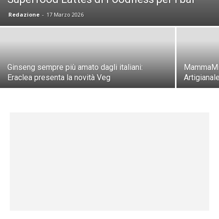
Redazione
-
17 Marzo 2026
Ginseng sempre più amato dagli italiani:
MammaMia,
Eraclea presenta la novità Veg
Artigianal