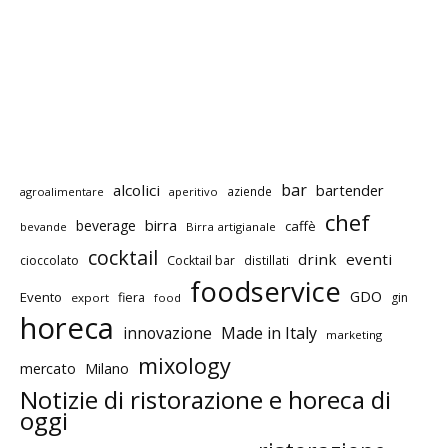
bar
alcolici
bartender
aziende
agroalimentare
aperitivo
chef
birra
beverage
caffè
bevande
Birra artigianale
cocktail
drink
eventi
cioccolato
Cocktail bar
distillati
foodservice
GDO
Evento
fiera
gin
export
food
horeca
innovazione
Made in Italy
marketing
mixology
mercato
Milano
Notizie di ristorazione e horeca di
oggi