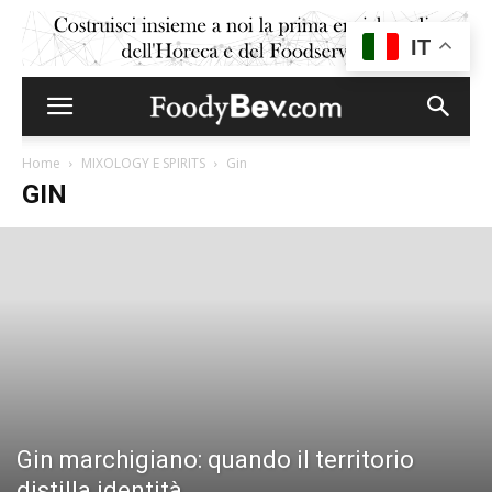
IT
Home
MIXOLOGY E SPIRITS
Gin
GIN
Gin marchigiano: quando il territorio
distilla identità