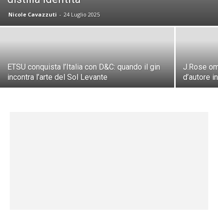
Nicole Cavazzuti
-
24 Luglio 2025
ETSU conquista l’Italia con D&C: quando il gin
J.Rose om
incontra l’arte del Sol Levante
d’autore i