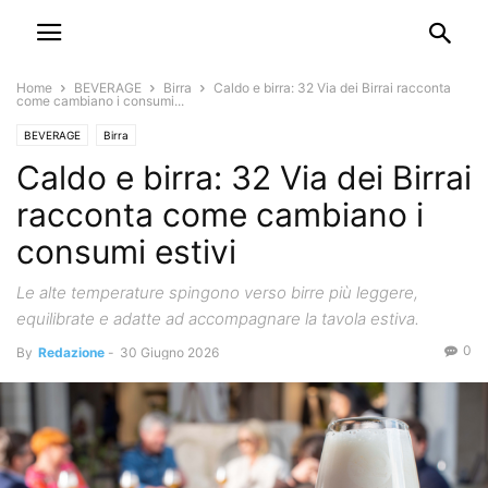
Home
BEVERAGE
Birra
Caldo e birra: 32 Via dei Birrai racconta
come cambiano i consumi...
BEVERAGE
Birra
Caldo e birra: 32 Via dei Birrai
racconta come cambiano i
consumi estivi
Le alte temperature spingono verso birre più leggere,
equilibrate e adatte ad accompagnare la tavola estiva.
0
By
Redazione
-
30 Giugno 2026