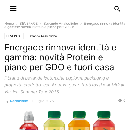
Home
BEVERAGE
Bevande Analcoliche
Energade rinnova identità
e gamma: novità Protein e piano per GDO e...
BEVERAGE
Bevande Analcoliche
Energade rinnova identità e
gamma: novità Protein e
piano per GDO e fuori casa
Il brand di bevande isotoniche aggiorna packaging e
proposta prodotto, con il nuovo gusto frutti rossi e attività al
Vertical Summer Tour 2026.
0
By
Redazione
-
1 Luglio 2026