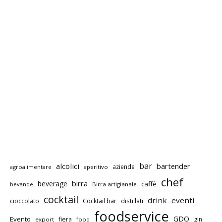
bar
alcolici
bartender
aziende
agroalimentare
aperitivo
chef
birra
beverage
caffè
bevande
Birra artigianale
cocktail
drink
eventi
cioccolato
Cocktail bar
distillati
foodservice
GDO
Evento
fiera
gin
export
food