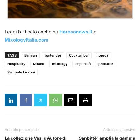
Leggi l’articolo anche su
Horecanews.it
e
MixologyItalia.com
TAGS
Barman
bartender
Cocktail bar
horeca
Hospitality
Milano
mixology
ospitalità
prebatch
Samuele Lissoni
Articolo precedente
Articolo succesivo
La collezione Vasi d’Autore di
Sanbittèr amplia la gamma