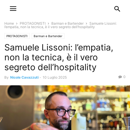
Home
PROTAGONISTI
Barman e Bartender
Samuele Lissoni:
l’empatia, non la tecnica, è il vero segreto dell’hospitality
PROTAGONISTI
Barman e Bartender
Samuele Lissoni: l’empatia,
non la tecnica, è il vero
segreto dell’hospitality
0
By
Nicole Cavazzuti
-
10 Luglio 2025