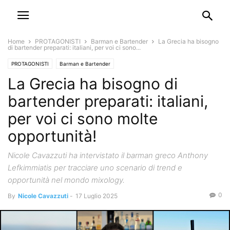
Home
PROTAGONISTI
Barman e Bartender
La Grecia ha bisogno
di bartender preparati: italiani, per voi ci sono...
PROTAGONISTI
Barman e Bartender
La Grecia ha bisogno di
bartender preparati: italiani,
per voi ci sono molte
opportunità!
Nicole Cavazzuti ha intervistato il barman greco Anthony
Lefkimmiatis per tracciare uno scenario di trend e
opportunità nel mondo mixology.
0
By
Nicole Cavazzuti
-
17 Luglio 2025