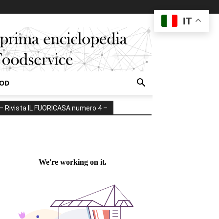
IT
OOD
– Rivista IL FUORICASA numero 4 –