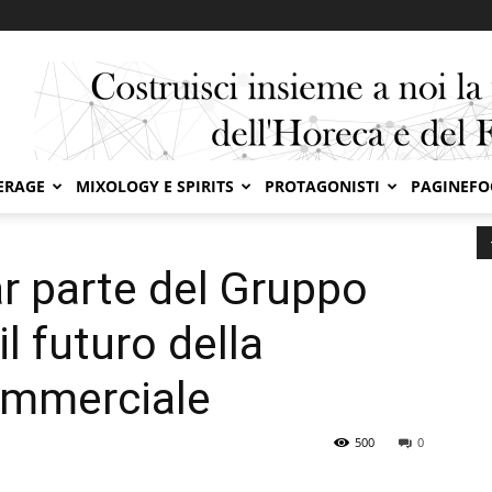
ERAGE
MIXOLOGY E SPIRITS
PROTAGONISTI
PAGINEF
 Epta per guidare il futuro...
ar parte del Gruppo
l futuro della
ommerciale
500
0