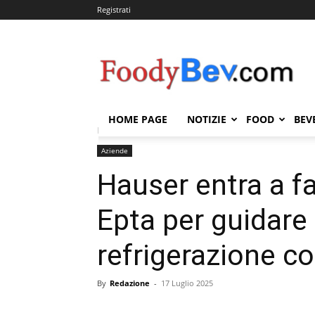
Registrati
FOODYBEV.COM
HOME PAGE
NOTIZIE
FOOD
BEV
Home
Aziende
Hauser entra a far parte del Gruppo
Aziende
Hauser entra a f
Epta per guidare i
refrigerazione c
By
Redazione
-
17 Luglio 2025