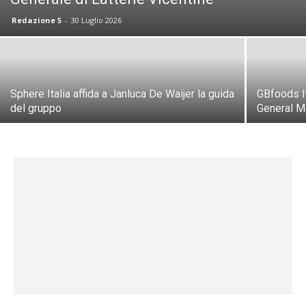
Redazione 5
-
30 Luglio 2026
Sphere Italia affida a Janluca De Waijer la guida
GBfoods It
del gruppo
General M