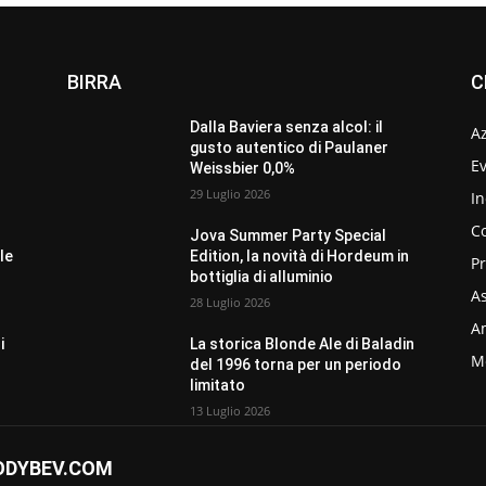
BIRRA
C
Dalla Baviera senza alcol: il
A
gusto autentico di Paulaner
Ev
Weissbier 0,0%
29 Luglio 2026
In
C
Jova Summer Party Special
le
Edition, la novità di Hordeum in
P
bottiglia di alluminio
As
28 Luglio 2026
Am
i
La storica Blonde Ale di Baladin
M
del 1996 torna per un periodo
limitato
13 Luglio 2026
ODYBEV.COM