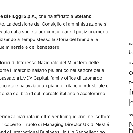
 di Fiuggi S.p.A.,
che ha affidato a
Stefano
to. La decisione del Consiglio di amministrazione si
vviata dalla società per consolidare il posizionamento
orizzando al tempo stesso la storia del brand e le
ag
qua minerale e del benessere.
b
Storici di Interesse Nazionale del Ministero delle
Bi
ome il marchio italiano più antico nel settore delle
c
 passato a LMDV Capital, family office di Leonardo
Ev
ocietà e ha avviato un piano di rilancio industriale e
f
resenza del brand sul mercato italiano e accelerarne
ma
rienza maturata in oltre venticinque anni nel settore
N
 ricoperto il ruolo di Managing Director UK di Nestlé
h
d of International Business Unit in Sanpellegrino,