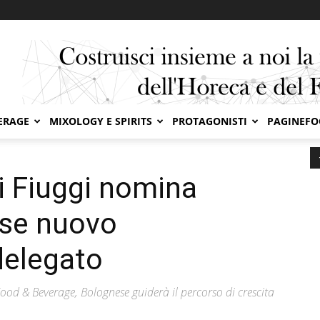
ERAGE
MIXOLOGY E SPIRITS
PROTAGONISTI
PAGINEF
 di Fiuggi nomina Stefano Bolognese nuovo amministratore delegato
i Fiuggi nomina
se nuovo
delegato
ood & Beverage, Bolognese guiderà il percorso di crescita