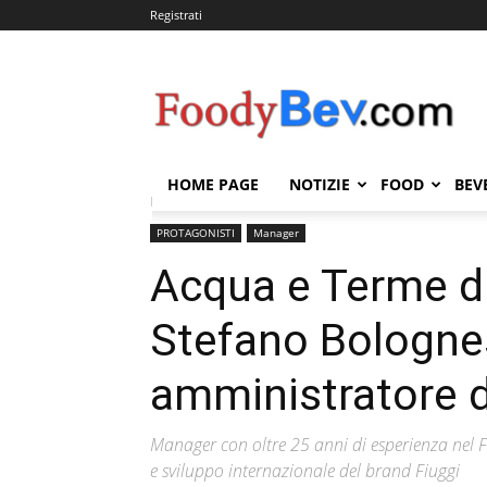
Registrati
FOODYBEV.COM
HOME PAGE
NOTIZIE
FOOD
BEV
Home
PROTAGONISTI
Manager
Acqua e Terme
PROTAGONISTI
Manager
Acqua e Terme d
Stefano Bologne
amministratore 
Manager con oltre 25 anni di esperienza nel F
e sviluppo internazionale del brand Fiuggi