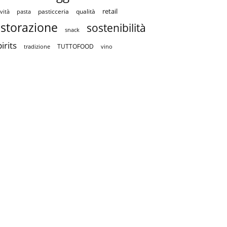
retail
pasticceria
qualità
vità
pasta
istorazione
sostenibilità
snack
irits
TUTTOFOOD
tradizione
vino