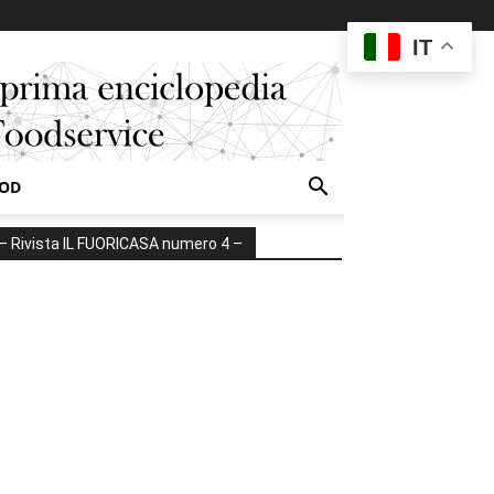
IT
OOD
– Rivista IL FUORICASA numero 4 –