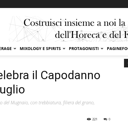
ERAGE
MIXOLOGY E SPIRITS
PROTAGONISTI
PAGINEF
bra il Capodanno del Mugnaio il 6 luglio
elebra il Capodanno
luglio
o del Mugnaio, con trebbiatura, filiera del grano,
221
0