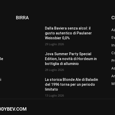
BIRRA
C
Dalla Baviera senza alcol: il
A
gusto autentico di Paulaner
Ev
Weissbier 0,0%
29 Luglio 2026
In
C
Jova Summer Party Special
le
Edition, la novità di Hordeum in
P
bottiglia di alluminio
As
28 Luglio 2026
Am
i
La storica Blonde Ale di Baladin
M
del 1996 torna per un periodo
limitato
13 Luglio 2026
ODYBEV.COM