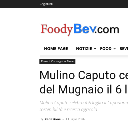
Registrati
FOODYBEV.COM
HOME PAGE
NOTIZIE
FOOD
BEV
Home
Eventi, Convegni e Fiere
Mulino Caputo cele
Eventi, Convegni e Fiere
Mulino Caputo c
del Mugnaio il 6 
Mulino Caputo celebra il 6 luglio il Capodann
sostenibilità e ricerca agricola
By
Redazione
-
1 Luglio 2026