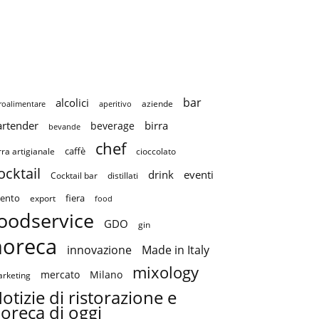
bar
alcolici
aziende
roalimentare
aperitivo
artender
birra
beverage
bevande
chef
caffè
cioccolato
rra artigianale
ocktail
drink
eventi
Cocktail bar
distillati
ento
fiera
export
food
oodservice
GDO
gin
horeca
innovazione
Made in Italy
mixology
mercato
Milano
rketing
otizie di ristorazione e
oreca di oggi