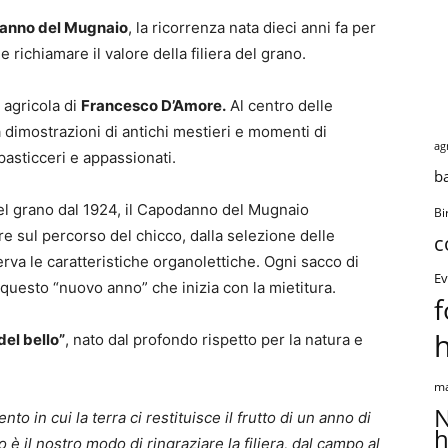
anno del Mugnaio
, la ricorrenza nata dieci anni fa per
richiamare il valore della filiera del grano.
 agricola di
Francesco D’Amore.
Al centro delle
a dimostrazioni di antichi mestieri e momenti di
ag
 pasticceri e appassionati.
b
del grano dal 1924, il Capodanno del Mugnaio
Bi
e sul percorso del chicco, dalla selezione delle
c
va le caratteristiche organolettiche. Ogni sacco di
Ev
questo “nuovo anno” che inizia con la mietitura.
f
del bello”
, nato dal profondo rispetto per la natura e
ma
N
o in cui la terra ci restituisce il frutto di un anno di
h
 è il nostro modo di ringraziare la filiera, dal campo al