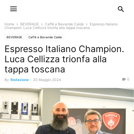
Home
BEVERAGE
Caffè e Bevande Calde
Espresso Italiano
Champion. Luca Cellizza trionfa alla tappa toscana
BEVERAGE
Caffè e Bevande Calde
Espresso Italiano Champion.
Luca Cellizza trionfa alla
tappa toscana
0
By
Redazione
-
30 Maggio 2024