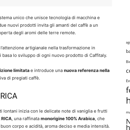
o sistema unico che unisce tecnologia di macchina e
 due nuovi prodotti invita gli amanti del caffè a un
operta degli aromi delle terre remote.
ag
l’attenzione artigianale nella trasformazione in
b
si basa lo sviluppo di ogni nuovo prodotto di Caffitaly.
Bi
c
izione limitata
e introduce una
nuova referenza nella
a di pregiati caffè.
Ev
f
 RICA
 lontani inizia con le delicate note di vaniglia e frutti
ma
A RICA
, una raffinata
monorigine 100% Arabica
, che
N
h
 buon corpo e acidità, aroma deciso e media intensità.