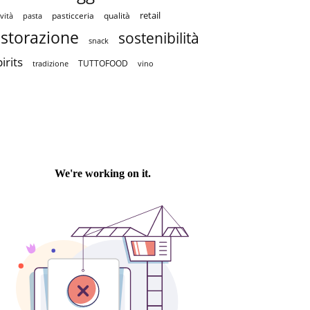
retail
pasticceria
qualità
vità
pasta
istorazione
sostenibilità
snack
irits
TUTTOFOOD
tradizione
vino