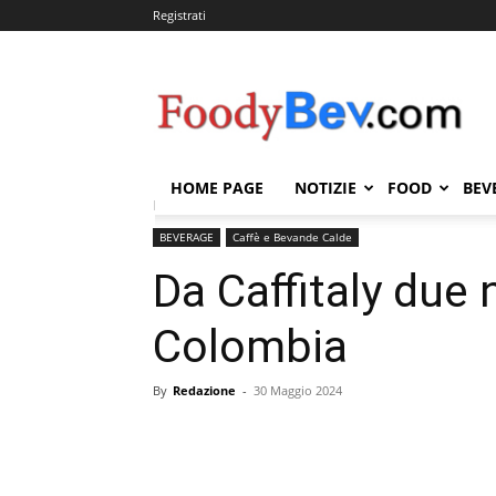
Registrati
FOODYBEV.COM
HOME PAGE
NOTIZIE
FOOD
BEV
Home
BEVERAGE
Caffè e Bevande Calde
Da Ca
BEVERAGE
Caffè e Bevande Calde
Da Caffitaly due 
Colombia
By
Redazione
-
30 Maggio 2024
Condividi