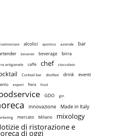
bar
alcolici
aziende
roalimentare
aperitivo
artender
birra
beverage
bevande
chef
caffè
cioccolato
rra artigianale
ocktail
drink
eventi
Cocktail bar
distillati
ento
fiera
export
food
oodservice
GDO
gin
horeca
innovazione
Made in Italy
mixology
mercato
Milano
rketing
otizie di ristorazione e
oreca di oggi