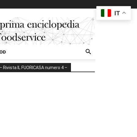
IT
OOD
– Rivista IL FUORICASA numero 4 –