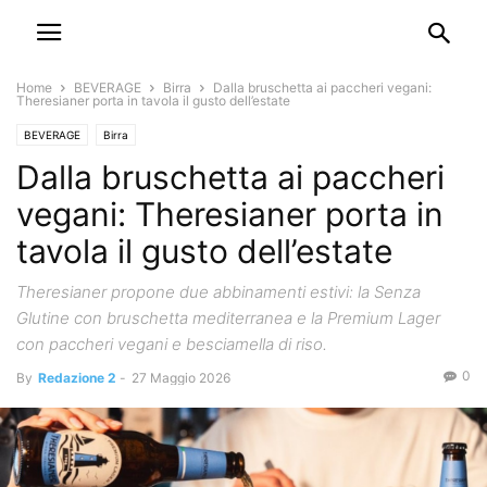
Home
BEVERAGE
Birra
Dalla bruschetta ai paccheri vegani:
Theresianer porta in tavola il gusto dell’estate
BEVERAGE
Birra
Dalla bruschetta ai paccheri
vegani: Theresianer porta in
tavola il gusto dell’estate
Theresianer propone due abbinamenti estivi: la Senza
Glutine con bruschetta mediterranea e la Premium Lager
con paccheri vegani e besciamella di riso.
0
By
Redazione 2
-
27 Maggio 2026