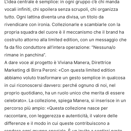
L’idea centrale è semplice: in ogni gruppo c’è chi manda
vocali infiniti, chi spoilera senza scrupoli, chi organizza
tutto. Ogni lattina diventa una divisa, un titolo da
rivendicare con ironia. Collezionarle e scambiarle con la
propria squadra del cuore è il meccanismo che il brand ha
costruito attorno alla limited edition, con un messaggio che
fa da filo conduttore all’intera operazione: “Nessuna/o
rimane in panchina”.
A dare voce al progetto è Viviana Manera, Direttrice
Marketing di Birra Peroni: «Con questa limited edition
abbiamo voluto trasformare un gesto semplice in qualcosa
in cui riconoscersi davvero: perché ognuno di noi, nel
proprio quotidiano, ha un ruolo unico che merita di essere
celebrato». La collezione, spiega Manera, si inserisce in un
percorso più ampio: «Questa collezione nasce per
raccontare, con leggerezza e autenticità, il valore delle
differenze e il modo in cui queste contribuiscono a
rendere ogni gruppo speciale. È un invito a sentirsi parte