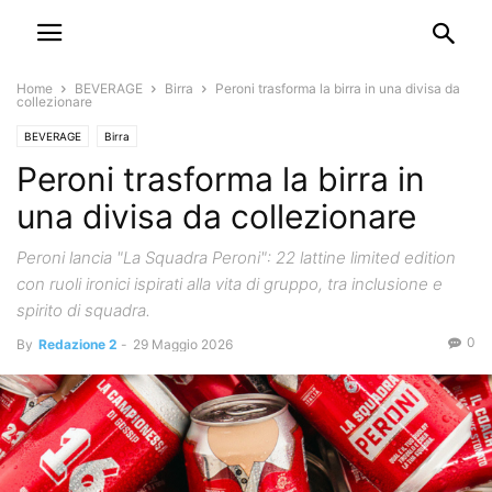
Home
BEVERAGE
Birra
Peroni trasforma la birra in una divisa da
collezionare
BEVERAGE
Birra
Peroni trasforma la birra in
una divisa da collezionare
Peroni lancia "La Squadra Peroni": 22 lattine limited edition
con ruoli ironici ispirati alla vita di gruppo, tra inclusione e
spirito di squadra.
0
By
Redazione 2
-
29 Maggio 2026