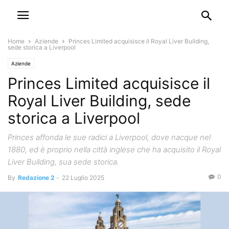
Home
Aziende
Princes Limited acquisisce il Royal Liver Building,
sede storica a Liverpool
Aziende
Princes Limited acquisisce il
Royal Liver Building, sede
storica a Liverpool
Princes affonda le sue radici a Liverpool, dove nacque nel
1880, ed è proprio nella città inglese che ha acquisito il Royal
Liver Building, sua sede storica.
0
By
Redazione 2
-
22 Luglio 2025