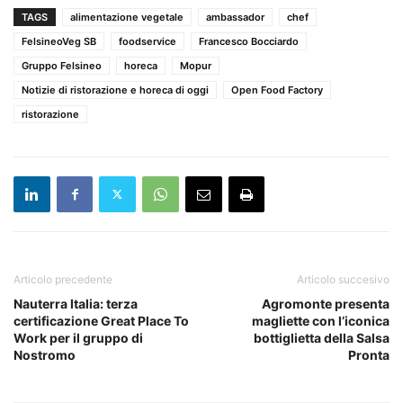
TAGS
alimentazione vegetale
ambassador
chef
FelsineoVeg SB
foodservice
Francesco Bocciardo
Gruppo Felsineo
horeca
Mopur
Notizie di ristorazione e horeca di oggi
Open Food Factory
ristorazione
Articolo precedente
Articolo succesivo
Nauterra Italia: terza
Agromonte presenta
certificazione Great Place To
magliette con l’iconica
Work per il gruppo di
bottiglietta della Salsa
Nostromo
Pronta