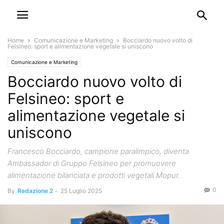
Home
Comunicazione e Marketing
Bocciardo nuovo volto di
Felsineo: sport e alimentazione vegetale si uniscono
Comunicazione e Marketing
Bocciardo nuovo volto di
Felsineo: sport e
alimentazione vegetale si
uniscono
Francesco Bocciardo, campione paralimpico, diventa
Ambassador di Gruppo Felsineo per promuovere
alimentazione bilanciata e prodotti vegetali Mopur.
0
By
Redazione 2
-
25 Luglio 2025