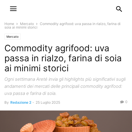
Home
Mercato
Commodity agrifood: uva passa in rialzo, farina di
soia ai minimi storici
Mercato
Commodity agrifood: uva
passa in rialzo, farina di soia
ai minimi storici
Ogni settimana Areté invia gli highlights più significativi sugli
andamenti dei mercati delle principali commodity agrifood:
uva passa e farina di soia.
0
By
Redazione 2
-
25 Luglio 2025