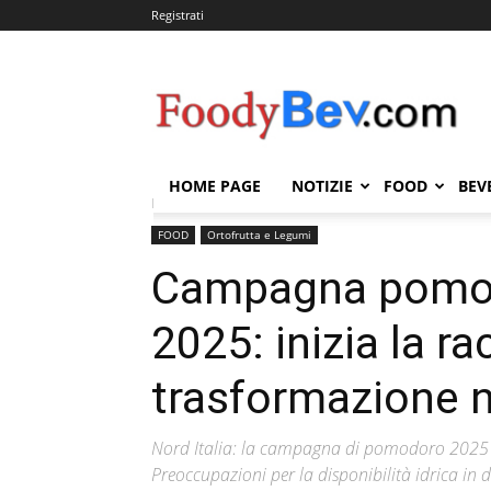
Registrati
FOODYBEV.COM
HOME PAGE
NOTIZIE
FOOD
BEV
Home
FOOD
Ortofrutta e Legumi
Campagna pomo
FOOD
Ortofrutta e Legumi
Campagna pomod
2025: inizia la ra
trasformazione ne
Nord Italia: la campagna di pomodoro 2025 è i
Preoccupazioni per la disponibilità idrica in d