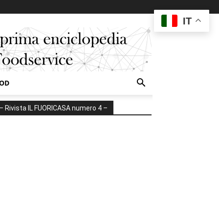
IT
OOD
– Rivista IL FUORICASA numero 4 –