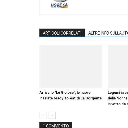
ARTICOLI CORRELATI
ALTRE INFO SULL'AU
Arrivano “Le Gioiose”, le nuove
Legumi in c
insalate ready-to-eat di La Sorgente
della Nonna 
in vetro da 
1 COMMENTO