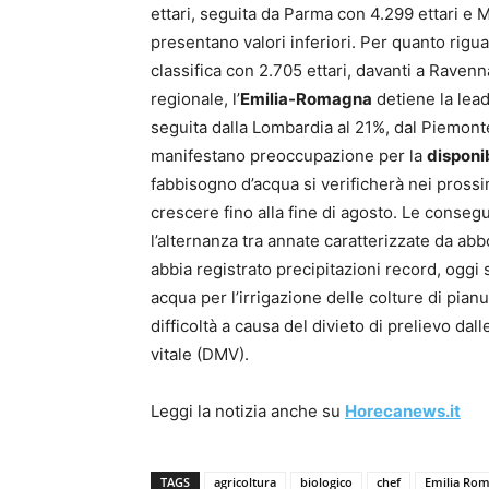
ettari, seguita da Parma con 4.299 ettari e 
presentano valori inferiori. Per quanto rigu
classifica con 2.705 ettari, davanti a Ravenn
regionale, l’
Emilia-Romagna
detiene la leade
seguita dalla Lombardia al 21%, dal Piemont
manifestano preoccupazione per la
disponib
fabbisogno d’acqua si verificherà nei prossim
crescere fino alla fine di agosto. Le conse
l’alternanza tra annate caratterizzate da ab
abbia registrato precipitazioni record, oggi s
acqua per l’irrigazione delle colture di pianu
difficoltà a causa del divieto di prelievo dal
vitale (DMV).
Leggi la notizia anche su
Horecanews.it
TAGS
agricoltura
biologico
chef
Emilia Ro