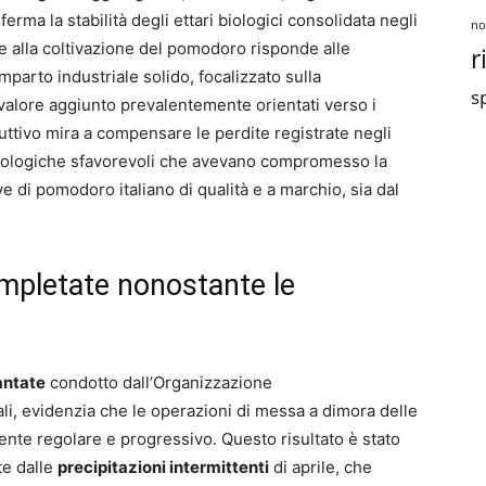
ma la stabilità degli ettari biologici consolidata negli
no
te alla coltivazione del pomodoro risponde alle
r
parto industriale solido, focalizzato sulla
sp
o valore aggiunto prevalentemente orientati verso i
uttivo mira a compensare le perdite registrate negli
orologiche sfavorevoli che avevano compromesso la
ve di pomodoro italiano di qualità e a marchio, sia dal
ompletate nonostante le
antate
condotto dall’Organizzazione
ali, evidenzia che le operazioni di messa a dimora delle
ente regolare e progressivo. Questo risultato è stato
te dalle
precipitazioni intermittenti
di aprile, che