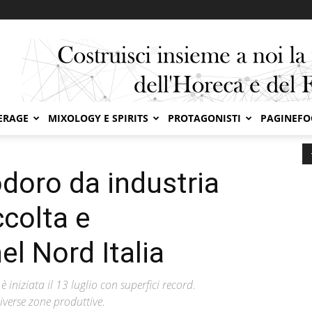
ERAGE
MIXOLOGY E SPIRITS
PROTAGONISTI
PAGINEF
doro da industria 2025: inizia la raccolta e trasformazione nel Nord...
oro da industria
ccolta e
l Nord Italia
niziata il 13 luglio con superfici record.
iverse zone produttive.