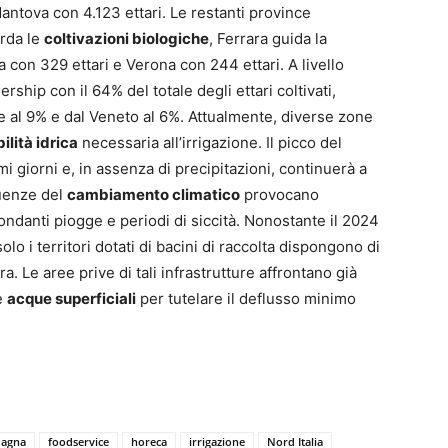
Mantova con 4.123 ettari. Le restanti province
arda le
coltivazioni biologiche
, Ferrara guida la
a con 329 ettari e Verona con 244 ettari. A livello
rship con il 64% del totale degli ettari coltivati,
e al 9% e dal Veneto al 6%. Attualmente, diverse zone
ilità idrica
necessaria all’irrigazione. Il picco del
i giorni e, in assenza di precipitazioni, continuerà a
guenze del
cambiamento climatico
provocano
bondanti piogge e periodi di siccità. Nonostante il 2024
olo i territori dotati di bacini di raccolta dispongono di
ra. Le aree prive di tali infrastrutture affrontano già
le
acque superficiali
per tutelare il deflusso minimo
magna
foodservice
horeca
irrigazione
Nord Italia