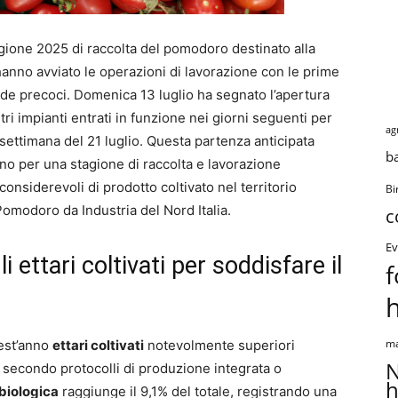
tagione 2025 di raccolta del pomodoro destinato alla
 hanno avviato le operazioni di lavorazione con le prime
nde precoci. Domenica 13 luglio ha segnato l’apertura
tri impianti entrati in funzione nei giorni seguenti per
ag
settimana del 21 luglio. Questa partenza anticipata
b
eno per una stagione di raccolta e lavorazione
onsiderevoli di prodotto coltivato nel territorio
Bi
omodoro da Industria del Nord Italia.
c
Ev
 ettari coltivati per soddisfare il
f
uest’anno
ettari coltivati
notevolmente superiori
ma
N
iti secondo protocolli di produzione integrata o
h
 biologica
raggiunge il 9,1% del totale, registrando una