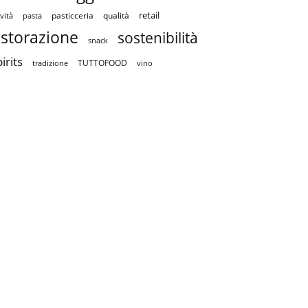
retail
pasticceria
qualità
vità
pasta
istorazione
sostenibilità
snack
irits
TUTTOFOOD
tradizione
vino