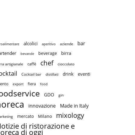
bar
alcolici
aziende
roalimentare
aperitivo
artender
birra
beverage
bevande
chef
caffè
cioccolato
rra artigianale
ocktail
drink
eventi
Cocktail bar
distillati
ento
fiera
export
food
oodservice
GDO
gin
horeca
innovazione
Made in Italy
mixology
mercato
Milano
rketing
otizie di ristorazione e
oreca di oggi