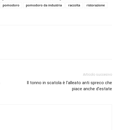
pomodoro
pomodoro da industria
raccolta
ristorazione
Articolo succesivo
h
Il tonno in scatola è l’alleato anti spreco che
piace anche d’estate