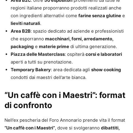
Area B2C
: oltre
50 espositori
provenienti da tutte le
regioni italiane proporranno prodotti realizzati anche
con ingredienti alternativi come
farine senza glutine
e
lieviti naturali
.
Area B2B
: spazio dedicato ad aziende e professionisti
che esporranno
macchinari, forni, arredamento,
packaging
e
materie prime
di ultima generazione.
Piazza delle Masterclass
: ospiterà
corsi e laboratori
aperti a tutti su prenotazione.
Temporary Bakery
: area dedicata agli
show cooking
condotti dai maestri dell’arte bianca.
“Un caffè con i Maestri”: format
di confronto
Nell’ex pescheria del Foro Annonario prende vita il format
“Un caffè con i Maestri”
, dove si svolgeranno
dibattiti,