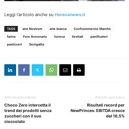
Leggi l’articolo anche su
Horecanews.it
TAGS
ane Nostrum
arte bianca
Confcommercio Marche
farine
Foro Annonario
horeca
lievitati
panificatori
pasticceri
Senigallia
Articolo precedente
Articolo succesivo
Choco Zero intercetta il
Risultati record per
trend dei prodotti senza
NewPrinces: EBITDA cresce
zuccheri con il suo
del 16,5%
cioccolato