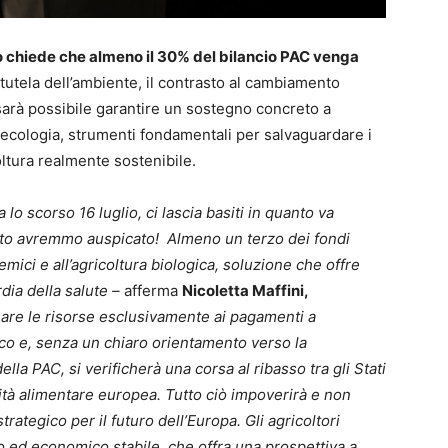
chiede che almeno il 30% del bilancio PAC venga
 tutela dell’ambiente, il contrasto al cambiamento
sarà possibile garantire un sostegno concreto a
roecologia, strumenti fondamentali per salvaguardare i
ltura realmente sostenibile.
lo scorso 16 luglio, ci lascia basiti in quanto va
nto avremmo auspicato! Almeno un terzo dei fondi
mici e all’agricoltura biologica, soluzione che offre
dia della salute –
afferma
Nicoletta Maffini,
nare le risorse esclusivamente ai pagamenti a
ico e, senza un chiaro orientamento verso la
ella PAC, si verificherà una corsa al ribasso tra gli Stati
tà alimentare europea. Tutto ciò impoverirà e non
ategico per il futuro dell’Europa. Gli agricoltori
o ed economico stabile, che offra una prospettiva a