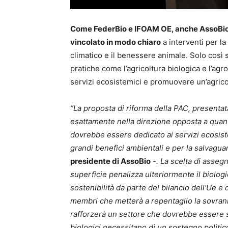
Come FederBio e IFOAM OE, anche AssoBio 
vincolato in modo chiaro
a interventi per la
climatico e il benessere animale. Solo così 
pratiche come l’agricoltura biologica e l’ag
servizi ecosistemici e promuovere un’agrico
“La proposta di riforma della PAC, presentata 
esattamente nella direzione opposta a qua
dovrebbe essere dedicato ai servizi ecosiste
grandi benefici ambientali e per la salvaguar
presidente di AssoBio
-. La scelta di asseg
superficie penalizza ulteriormente il biolog
sostenibilità da parte del bilancio dell’Ue e d
membri che metterà a repentaglio la sovrani
rafforzerà un settore che dovrebbe essere str
biologici necessitano di un sostegno politic