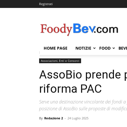
Registrati
FOODYBEV.COM
HOME PAGE
NOTIZIE
FOOD
BEV
Home
Associazioni, Enti e Consorzi
AssoBio prend
Associazioni, Enti e Consorzi
AssoBio prende p
riforma PAC
Serve una destinazione vincolante dei fondi a
posizione di AssoBio sulle proposte di modific
By
Redazione 2
-
24 Luglio 2025