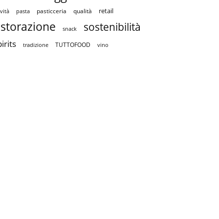
retail
pasticceria
qualità
vità
pasta
istorazione
sostenibilità
snack
irits
TUTTOFOOD
tradizione
vino