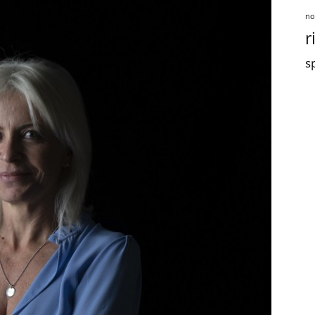
no
r
sp