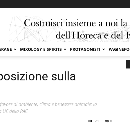
ERAGE
MIXOLOGY E SPIRITS
PROTAGONISTI
PAGINEF
e posizione sulla riforma PAC
osizione sulla
 favore di ambiente, clima e benessere animale: la
a UE della PAC.
531
0