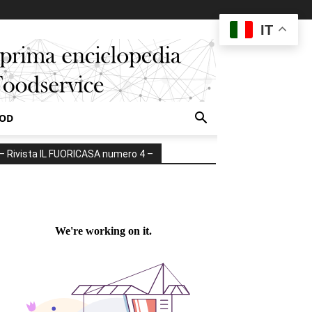
IT
OOD
– Rivista IL FUORICASA numero 4 –