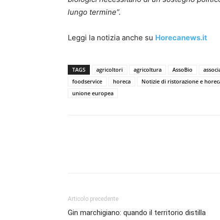
lungo termine”.
Leggi la notizia anche su
Horecanews.it
TAGS
agricoltori
agricoltura
AssoBio
associ
foodservice
horeca
Notizie di ristorazione e horec
unione europea
Condividi
Articolo precedente
Gin marchigiano: quando il territorio distilla