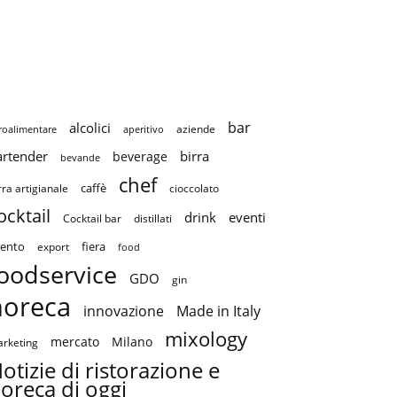
bar
alcolici
aziende
roalimentare
aperitivo
artender
birra
beverage
bevande
chef
caffè
cioccolato
rra artigianale
ocktail
drink
eventi
Cocktail bar
distillati
ento
fiera
export
food
oodservice
GDO
gin
horeca
innovazione
Made in Italy
mixology
mercato
Milano
rketing
otizie di ristorazione e
oreca di oggi