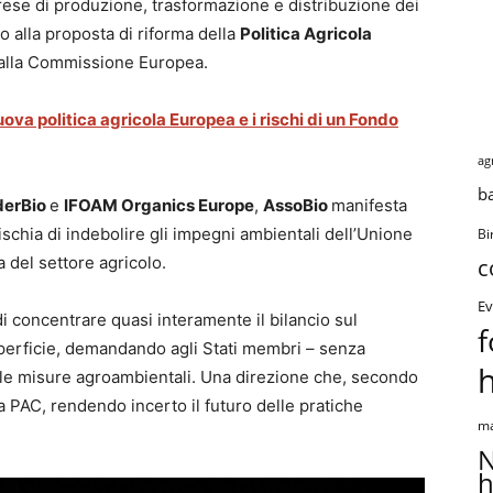
prese di produzione, trasformazione e distribuzione dei
o alla proposta di riforma della
Politica Agricola
dalla Commissione Europea.
ova politica agricola Europea e i rischi di un Fondo
ag
b
derBio
e
IFOAM Organics Europe
,
AssoBio
manifesta
schia di indebolire gli impegni ambientali dell’Unione
Bi
 del settore agricolo.
c
Ev
 di concentrare quasi interamente il bilancio sul
f
uperficie, demandando agli Stati membri – senza
re le misure agroambientali. Una direzione che, secondo
lla PAC, rendendo incerto il futuro delle pratiche
ma
N
h