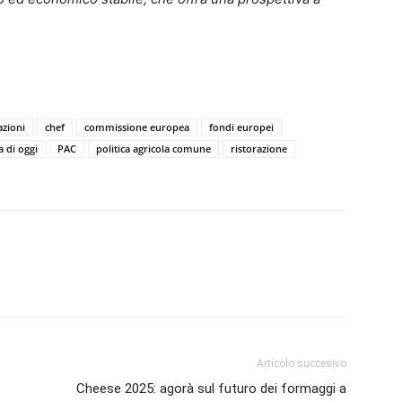
azioni
chef
commissione europea
fondi europei
a di oggi
PAC
politica agricola comune
ristorazione
Articolo succesivo
Cheese 2025: agorà sul futuro dei formaggi a