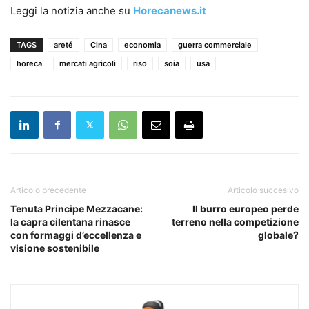
Leggi la notizia anche su
Horecanews.it
TAGS
areté
Cina
economia
guerra commerciale
horeca
mercati agricoli
riso
soia
usa
Articolo precedente
Articolo succesivo
Tenuta Principe Mezzacane:
Il burro europeo perde
la capra cilentana rinasce
terreno nella competizione
con formaggi d’eccellenza e
globale?
visione sostenibile