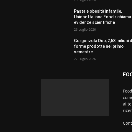
Pasta e obesità infantile,
Unione Italiana Food richiama 
evidenze scientifiche
28 Luglio 2026
Gorgonzola Dop, 2,58 milioni d
forme prodotte nel primo
semestre
27 Luglio 2026
FO
Food
comu
ai t
rice
Cont