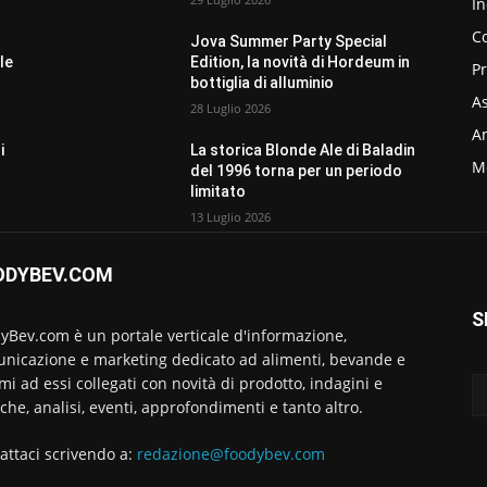
In
C
Jova Summer Party Special
le
Edition, la novità di Hordeum in
P
bottiglia di alluminio
As
28 Luglio 2026
Am
i
La storica Blonde Ale di Baladin
M
del 1996 torna per un periodo
limitato
13 Luglio 2026
ODYBEV.COM
S
yBev.com è un portale verticale d'informazione,
nicazione e marketing dedicato ad alimenti, bevande e
emi ad essi collegati con novità di prodotto, indagini e
rche, analisi, eventi, approfondimenti e tanto altro.
attaci scrivendo a:
redazione@foodybev.com