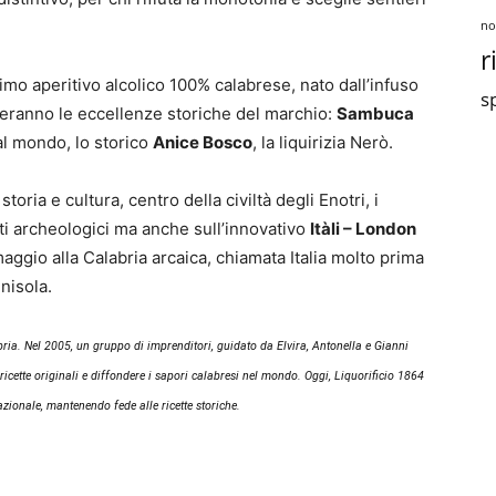
no
r
primo aperitivo alcolico 100% calabrese, nato dall’infuso
sp
heranno le eccellenze storiche del marchio:
Sambuca
al mondo, lo storico
Anice Bosco
, la liquirizia Nerò.
toria e cultura, centro della civiltà degli Enotri, i
rti archeologici ma anche sull’innovativo
Itàli – London
ggio alla Calabria arcaica, chiamata Italia molto prima
nisola.
bria. Nel 2005, un gruppo di imprenditori, guidato da Elvira, Antonella e Gianni
 ricette originali e diffondere i sapori calabresi nel mondo. Oggi, Liquorificio 1864
nazionale, mantenendo fede alle ricette storiche.