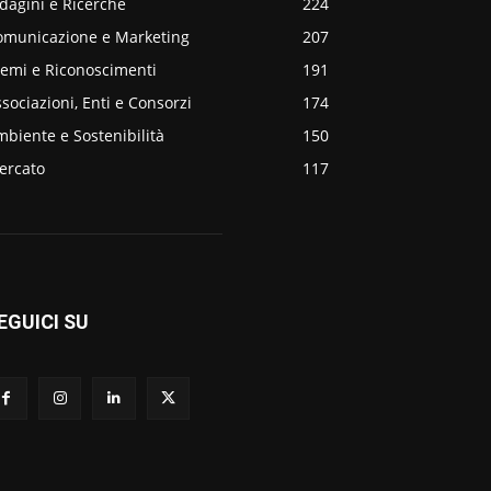
dagini e Ricerche
224
omunicazione e Marketing
207
remi e Riconoscimenti
191
sociazioni, Enti e Consorzi
174
biente e Sostenibilità
150
ercato
117
EGUICI SU