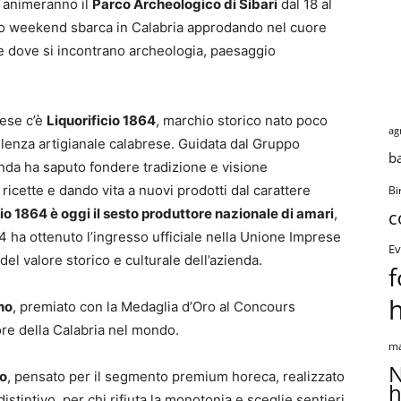
ra animeranno il
Parco Archeologico di Sibari
dal 18 al
to weekend sbarca in Calabria approdando nel cuore
e dove si incontrano archeologia, paesaggio
rese c’è
Liquorificio 1864
, marchio storico nato poco
ag
ellenza artigianale calabrese. Guidata dal Gruppo
b
enda ha saputo fondere tradizione e visione
 ricette e dando vita a nuovi prodotti dal carattere
Bi
cio 1864 è oggi il sesto produttore nazionale di amari
,
c
 ha ottenuto l’ingresso ufficiale nella Unione Imprese
Ev
el valore storico e culturale dell’azienda.
f
no
, premiato con la Medaglia d’Oro al Concours
re della Calabria nel mondo.
ma
N
o
, pensato per il segmento premium horeca, realizzato
h
tintivo, per chi rifiuta la monotonia e sceglie sentieri