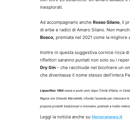
inesplorati.
Ad accompagnarlo anche
Rosso Silano
, il 
di erbe e radici di Amaro Silano. Non manc
Bosco,
premiata nel 2021 come la migliore 
Inoltre in questa suggestiva cornice ricca di s
riflettori saranno puntati non solo su i repe
Dry Gin
– che racchiude nel bicchiere un oma
che diventasse il nome stesso dell’intera Pe
Liquorificio 1864
nasce a pochi anni dopo l’Unità d’Italia, in Cala
Regina con Orlando Marcelletti, rifonda l’azienda per rilanciare le
propone prodotti tradizionali e innovativi, premiati a livello inter
Leggi la notizia anche su
Horecanews.it