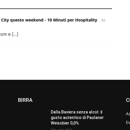
e City questo weekend - 10 Minuti per Hospitality
20
com e […]
BIRRA
C
Dalla Baviera senza alcol: il
A
gusto autentico di Paulaner
Ev
Weissbier 0,0%
29 Luglio 2026