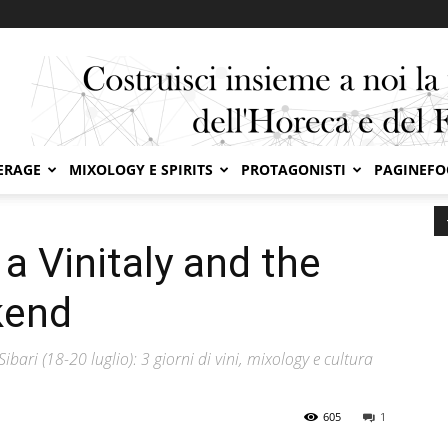
ERAGE
MIXOLOGY E SPIRITS
PROTAGONISTI
PAGINEF
 Vinitaly and the City questo weekend
 a Vinitaly and the
kend
ibari (18-20 luglio): 3 giorni di vini, mixology e cultura
605
1