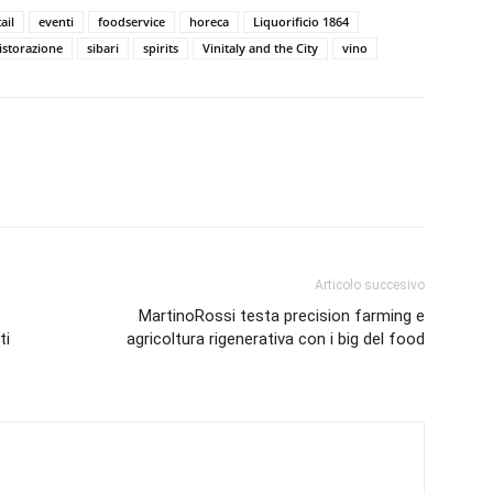
ail
eventi
foodservice
horeca
Liquorificio 1864
istorazione
sibari
spirits
Vinitaly and the City
vino
Articolo succesivo
MartinoRossi testa precision farming e
ti
agricoltura rigenerativa con i big del food