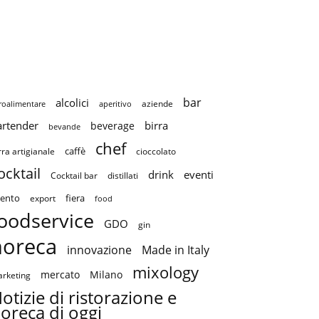
bar
alcolici
aziende
roalimentare
aperitivo
artender
birra
beverage
bevande
chef
caffè
cioccolato
rra artigianale
ocktail
drink
eventi
Cocktail bar
distillati
ento
fiera
export
food
oodservice
GDO
gin
horeca
innovazione
Made in Italy
mixology
mercato
Milano
rketing
otizie di ristorazione e
oreca di oggi