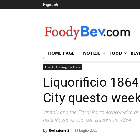
Registrati
FOODYBEV.COM
HOME PAGE
NOTIZIE
FOOD
BEV
Home
Eventi, Convegni e Fiere
Liquorificio 1864 a
Eventi, Convegni e Fiere
Liquorificio 1864
City questo wee
Vinitaly and the City al Parco Archeologico di S
nella Magna Grecia con Liquorificio 1864.
By
Redazione 2
-
18 Luglio 2025