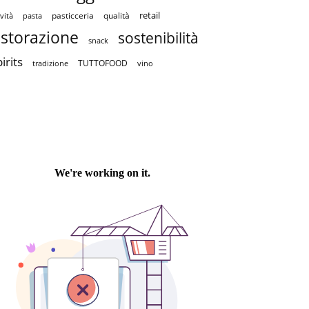
retail
pasticceria
qualità
vità
pasta
istorazione
sostenibilità
snack
irits
TUTTOFOOD
tradizione
vino