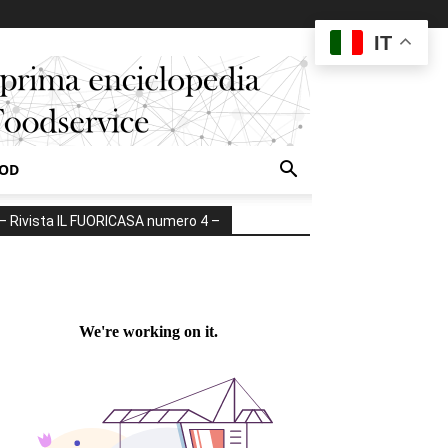
IT
OOD
– Rivista IL FUORICASA numero 4 –