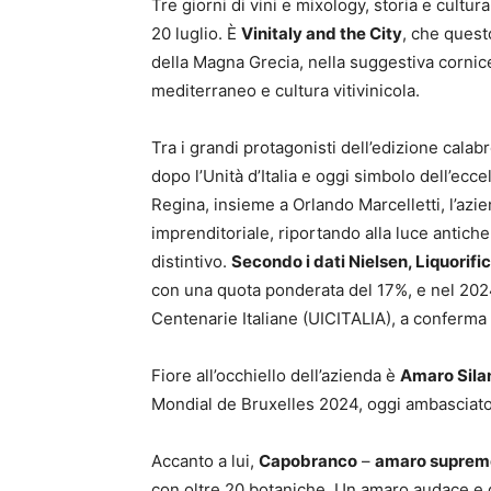
Tre giorni di vini e mixology, storia e cultu
20 luglio. È
Vinitaly and the City
, che ques
della Magna Grecia, nella suggestiva cornic
mediterraneo e cultura vitivinicola.
Tra i grandi protagonisti dell’edizione calab
dopo l’Unità d’Italia e oggi simbolo dell’ecc
Regina, insieme a Orlando Marcelletti, l’azi
imprenditoriale, riportando alla luce antiche
distintivo.
Secondo i dati Nielsen, Liquorifi
con una quota ponderata del 17%, e nel 2024
Centenarie Italiane (UICITALIA), a conferma d
Fiore all’occhiello dell’azienda è
Amaro Sila
Mondial de Bruxelles 2024, oggi ambasciato
Accanto a lui,
Capobranco
–
amaro suprem
con oltre 20 botaniche. Un amaro audace e dis