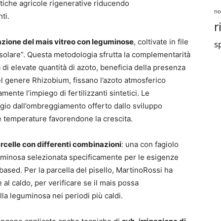
atiche agricole rigenerative riducendo
no
ti.
r
zione del mais vitreo con leguminose
, coltivate in file
sp
solare”. Questa metodologia sfrutta la complementarità
a di elevate quantità di azoto, beneficia della presenza
el genere Rhizobium, fissano l’azoto atmosferico
ente l’impiego di fertilizzanti sintetici. Le
gio dall’ombreggiamento offerto dallo sviluppo
te temperature favorendone la crescita.
rcelle con differenti combinazioni
: una con fagiolo
leguminosa selezionata specificamente per le esigenze
ased. Per la parcella del pisello, MartinoRossi ha
 al caldo, per verificare se il mais possa
lla leguminosa nei periodi più caldi.