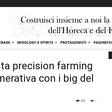
ERAGE
MIXOLOGY E SPIRITS
PROTAGONISTI
PAGINEF
 precision farming e agricoltura rigenerativa con i big del food
ta precision farming
nerativa con i big del
637
1