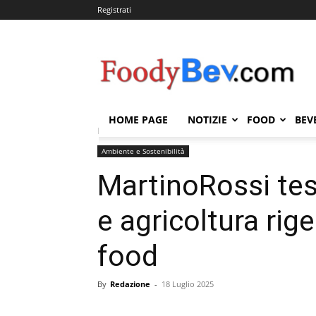
Registrati
FOODYBEV.COM
HOME PAGE
NOTIZIE
FOOD
BEV
Home
Ambiente e Sostenibilità
MartinoRossi testa
Ambiente e Sostenibilità
MartinoRossi tes
e agricoltura rige
food
By
Redazione
-
18 Luglio 2025