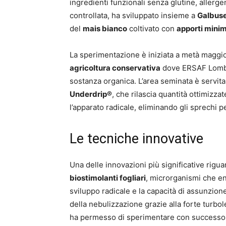
ingredienti funzionali senza glutine, allergen
controllata, ha sviluppato insieme a
Galbus
del
mais bianco
coltivato con
apporti minimi
La sperimentazione è iniziata a metà maggio
agricoltura conservativa
dove ERSAF Lombar
sostanza organica. L’area seminata è servita
Underdrip®
, che rilascia quantità ottimizza
l’apparato radicale, eliminando gli sprechi p
Le tecniche innovative
Una delle innovazioni più significative rigua
biostimolanti fogliari
, microrganismi che en
sviluppo radicale e la capacità di assunzione d
della nebulizzazione grazie alla forte turbole
ha permesso di sperimentare con successo l’