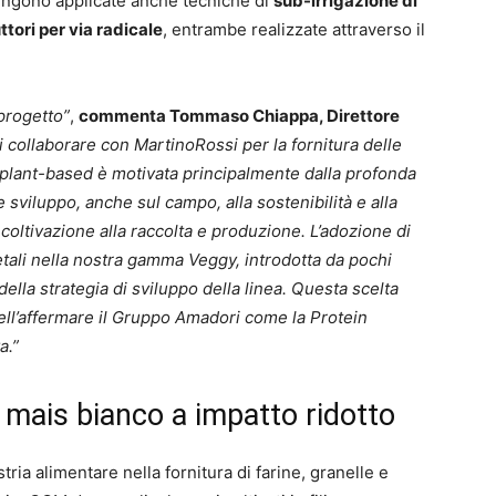
 vengono applicate anche tecniche di
sub-irrigazione di
ttori per via radicale
, entrambe realizzate attraverso il
progetto”
,
commenta Tommaso Chiappa, Direttore
di collaborare con MartinoRossi per la fornitura delle
a plant-based è motivata principalmente dalla profonda
e sviluppo, anche sul campo, alla sostenibilità e alla
a coltivazione alla raccolta e produzione. L’adozione di
getali nella nostra gamma Veggy, introdotta da pochi
ella strategia di sviluppo della linea. Questa scelta
ell’affermare il Gruppo Amadori come la Protein
a.”
 mais bianco a impatto ridotto
tria alimentare nella fornitura di farine, granelle e