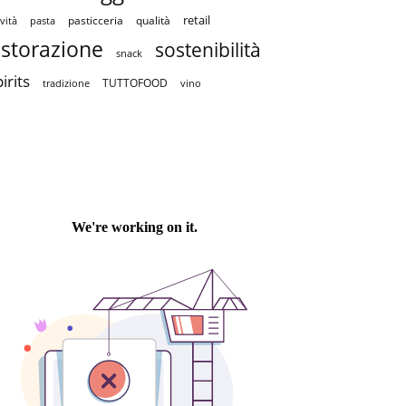
retail
pasticceria
qualità
vità
pasta
istorazione
sostenibilità
snack
irits
TUTTOFOOD
tradizione
vino