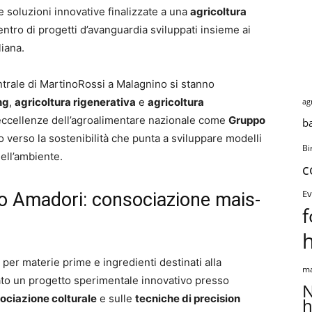
 soluzioni innovative finalizzate a una
agricoltura
entro di progetti d’avanguardia sviluppati insieme ai
liana.
ntrale di MartinoRossi a Malagnino si stanno
ng
,
agricoltura rigenerativa
e
agricoltura
ag
 eccellenze dell’agroalimentare nazionale come
Gruppo
b
 verso la sostenibilità che punta a sviluppare modelli
Bi
 dell’ambiente.
c
Ev
o Amadori: consociazione mais-
f
per materie prime e ingredienti destinati alla
ma
ato un progetto sperimentale innovativo presso
N
ociazione colturale
e sulle
tecniche di precision
h