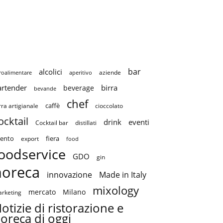
bar
alcolici
aziende
roalimentare
aperitivo
artender
birra
beverage
bevande
chef
caffè
cioccolato
rra artigianale
ocktail
drink
eventi
Cocktail bar
distillati
ento
fiera
export
food
oodservice
GDO
gin
horeca
innovazione
Made in Italy
mixology
mercato
Milano
rketing
otizie di ristorazione e
oreca di oggi