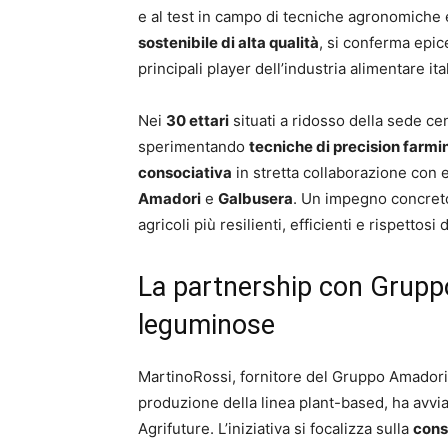
e al test in campo di tecniche agronomiche e
sostenibile di alta qualità
, si conferma epic
principali player dell’industria alimentare ita
Nei
30 ettari
situati a ridosso della sede ce
sperimentando
tecniche di precision farmi
consociativa
in stretta collaborazione con
Amadori
e
Galbusera
. Un impegno concreto
agricoli più resilienti, efficienti e rispettosi
La partnership con Grupp
leguminose
MartinoRossi, fornitore del Gruppo Amadori 
produzione della linea plant-based, ha avvi
Agrifuture. L’iniziativa si focalizza sulla
cons