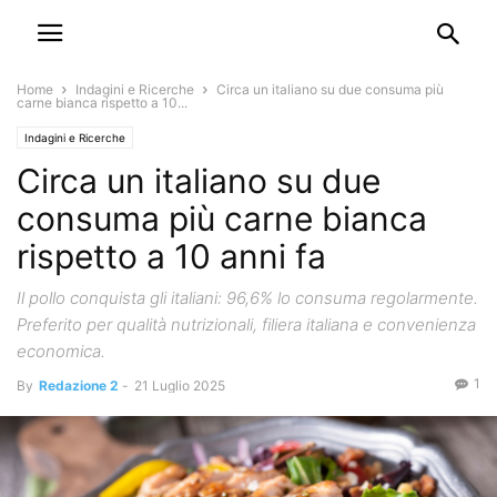
Home
Indagini e Ricerche
Circa un italiano su due consuma più
carne bianca rispetto a 10...
Indagini e Ricerche
Circa un italiano su due
consuma più carne bianca
rispetto a 10 anni fa
Il pollo conquista gli italiani: 96,6% lo consuma regolarmente.
Preferito per qualità nutrizionali, filiera italiana e convenienza
economica.
1
By
Redazione 2
-
21 Luglio 2025