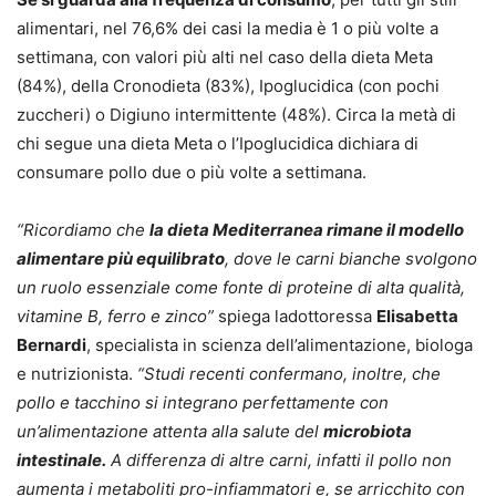
alimentari, nel 76,6% dei casi la media è 1 o più volte a
settimana, con valori più alti nel caso della dieta Meta
(84%), della Cronodieta (83%), Ipoglucidica (con pochi
zuccheri) o Digiuno intermittente (48%). Circa la metà di
chi segue una dieta Meta o l’Ipoglucidica dichiara di
consumare pollo due o più volte a settimana.
“Ricordiamo che
la dieta Mediterranea rimane il modello
alimentare più equilibrato
, dove le carni bianche svolgono
un ruolo essenziale come fonte di proteine di alta qualità,
vitamine B, ferro e zinco”
spiega ladottoressa
Elisabetta
Bernardi
, specialista in scienza dell’alimentazione, biologa
e nutrizionista.
“Studi recenti confermano, inoltre, che
pollo e tacchino si integrano perfettamente con
un’alimentazione attenta alla salute del
microbiota
intestinale.
A differenza di altre carni, infatti il pollo non
aumenta i metaboliti pro-infiammatori e, se arricchito con