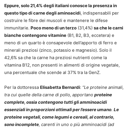
Eppure, solo 21,4% degli italiani conosce la presenza in
questo tipo di carne degli aminoacidi
, indispensabili per
costruire le fibre dei muscoli e mantenere le difese
immunitarie.
Poco meno di un terzo
(31,4%)
sa che le carni
bianche contengono vitamine
(B1, B2, B3, eccetera) e
meno di un quarto è consapevole dell’apporto di ferro e
minerali preziosi (zinco, potassio e magnesio). Solo il
42,6% sa che la carne ha preziosi nutrienti come la
vitamina B12, non presenti in alimenti di origine vegetale,
una percentuale che scende al 37% tra la GenZ.
Per la dottoressa
Elisabetta Bernardi
:
“Le proteine animali,
tra cui quelle della carne di pollo, apportano
proteine
complete, ossia contengono tutti gli amminoacidi
essenziali in proporzioni ottimali per l’essere umano
.
Le
proteine vegetali, come legumi e cereali, al contrario,
sono incomplete
, carenti in uno o più amminoacidi (ad