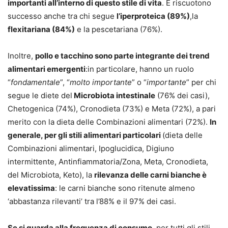
importanti all’interno di questo stile di vita
. E riscuotono
successo anche tra chi segue
l’iperproteica (89%)
,la
flexitariana (84%)
e la pescetariana (76%).
Inoltre,
pollo e tacchino sono parte integrante dei trend
alimentari emergenti
:in particolare, hanno un ruolo
“
fondamentale
”, “
molto importante
” o “
importante
” per chi
segue le diete del
Microbiota intestinale
(76% dei casi),
Chetogenica (74%), Cronodieta (73%) e Meta (72%), a pari
merito con la dieta delle Combinazioni alimentari (72%).
In
generale, per gli stili alimentari particolari
(dieta delle
Combinazioni alimentari, Ipoglucidica, Digiuno
intermittente, Antinfiammatoria/Zona, Meta, Cronodieta,
del Microbiota, Keto), la
rilevanza delle carni bianche è
elevatissima
: le carni bianche sono ritenute almeno
‘abbastanza rilevanti’ tra l’88% e il 97% dei casi.
Se si guarda alla frequenza di consumo
, per tutti gli stili