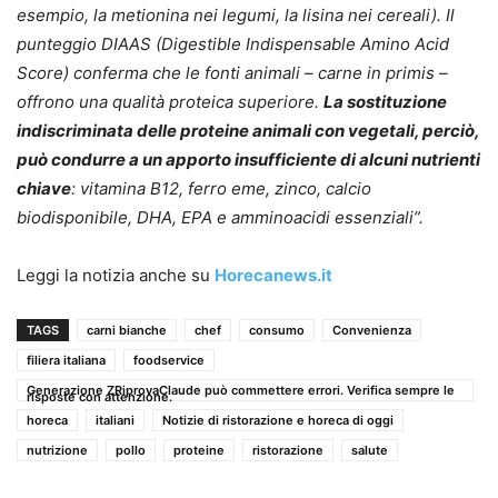
esempio, la metionina nei legumi, la lisina nei cereali). Il
punteggio DIAAS (Digestible Indispensable Amino Acid
Score) conferma che le fonti animali – carne in primis –
offrono una qualità proteica superiore.
La sostituzione
indiscriminata delle proteine animali con vegetali, perciò,
può condurre a un apporto insufficiente di alcuni nutrienti
chiave
: vitamina B12, ferro eme, zinco, calcio
biodisponibile, DHA, EPA e amminoacidi essenziali”.
Leggi la notizia anche su
Horecanews.it
TAGS
carni bianche
chef
consumo
Convenienza
filiera italiana
foodservice
Generazione ZRiprovaClaude può commettere errori. Verifica sempre le
risposte con attenzione.
horeca
italiani
Notizie di ristorazione e horeca di oggi
nutrizione
pollo
proteine
ristorazione
salute