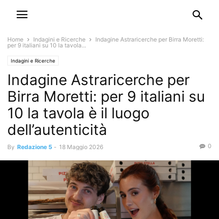
Home
Indagini e Ricerche
Indagine Astraricerche per Birra Moretti:
per 9 italiani su 10 la tavola...
Indagini e Ricerche
Indagine Astraricerche per
Birra Moretti: per 9 italiani su
10 la tavola è il luogo
dell’autenticità
0
By
Redazione 5
-
18 Maggio 2026