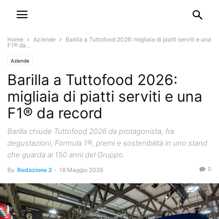
Home
Aziende
Barilla a Tuttofood 2026: migliaia di piatti serviti e una
F1® da...
Aziende
Barilla a Tuttofood 2026:
migliaia di piatti serviti e una
F1® da record
Barilla chiude Tuttofood 2026 da protagonista, fra
degustazioni, Formula 1®, premi e sostenibilità in uno stand
che guarda ai 150 anni del Gruppo.
0
By
Redazione 2
-
18 Maggio 2026