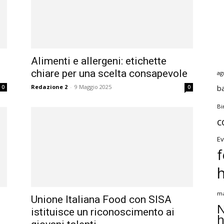
Alimenti e allergeni: etichette
chiare per una scelta consapevole
ag
Redazione 2
-
9 Maggio 2025
b
0
0
Bi
c
Ev
f
ma
Unione Italiana Food con SISA
N
istituisce un riconoscimento ai
h