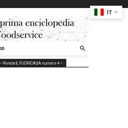
IT
OD
– Rivista IL FUORICASA numero 4 –