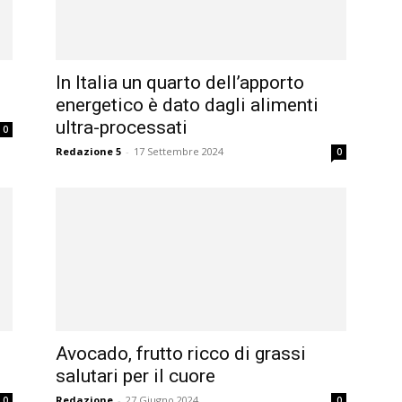
In Italia un quarto dell’apporto
energetico è dato dagli alimenti
ultra-processati
0
Redazione 5
-
17 Settembre 2024
0
Avocado, frutto ricco di grassi
salutari per il cuore
Redazione
-
27 Giugno 2024
0
0