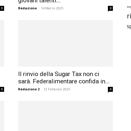
giovani talenti...
no
Redazione
-
14 Marzo 2025
0
0
r
s
Il rinvio della Sugar Tax non ci
sarà. Federalimentare confida in...
Redazione 2
-
12 Febbraio 2025
0
0