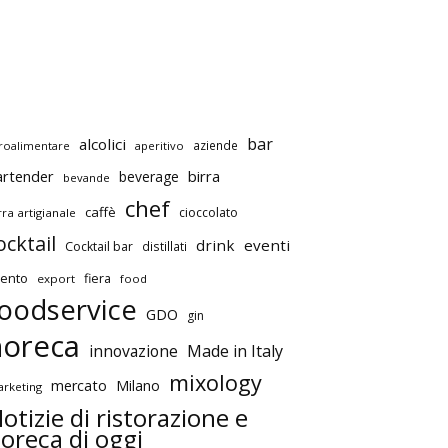
bar
alcolici
aziende
roalimentare
aperitivo
artender
birra
beverage
bevande
chef
caffè
cioccolato
rra artigianale
ocktail
drink
eventi
Cocktail bar
distillati
ento
fiera
export
food
oodservice
GDO
gin
horeca
innovazione
Made in Italy
mixology
mercato
Milano
rketing
otizie di ristorazione e
oreca di oggi