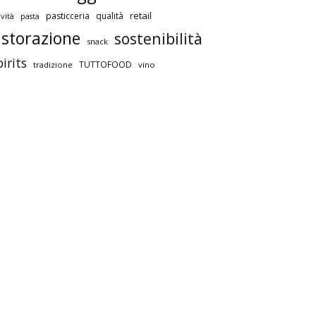
retail
pasticceria
qualità
vità
pasta
istorazione
sostenibilità
snack
pirits
TUTTOFOOD
tradizione
vino