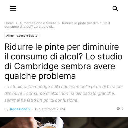
Home
Alimentazione e Salute
Ridurre le pinte per diminuire il
consumo di alcol? Lo studio di...
Alimentazione e Salute
Ridurre le pinte per diminuire
il consumo di alcol? Lo studio
di Cambridge sembra avere
qualche problema
Lo studio di Cambridge sulla riduzione delle pinte di birra per
diminuire il consumo di alcol non ha dimostrato granché,
semmai ha fatto un po' di confusione.
0
By
Redazione 2
-
19 Settembre 2024