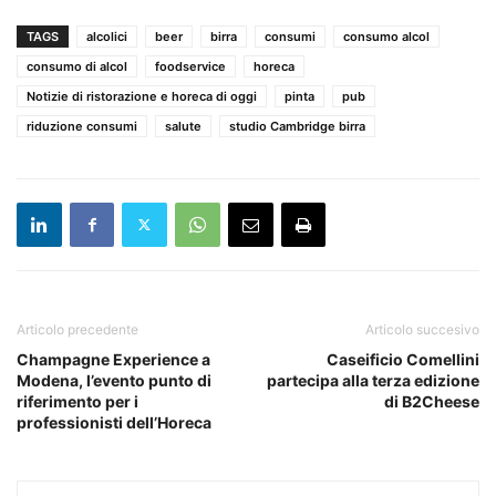
TAGS
alcolici
beer
birra
consumi
consumo alcol
consumo di alcol
foodservice
horeca
Notizie di ristorazione e horeca di oggi
pinta
pub
riduzione consumi
salute
studio Cambridge birra
Articolo precedente
Articolo succesivo
Champagne Experience a
Caseificio Comellini
Modena, l’evento punto di
partecipa alla terza edizione
riferimento per i
di B2Cheese
professionisti dell’Horeca