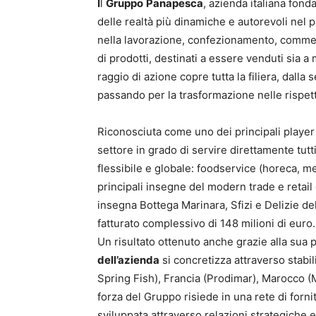
I
l
Gruppo
Panapesca
, azienda italiana fon
delle realtà più dinamiche e autorevoli nel p
nella lavorazione, confezionamento, commer
di prodotti, destinati a essere venduti sia a
raggio di azione copre tutta la filiera, dalla 
passando per la trasformazione nelle rispettiv
Riconosciuta come uno dei principali playe
settore in grado di servire direttamente tutti
flessibile e globale: foodservice (horeca, m
principali insegne del modern trade e retail 
insegna Bottega Marinara, Sfizi e Delizie de
fatturato complessivo di 148 milioni di euro.
Un risultato ottenuto anche grazie alla sua 
dell’azienda
si concretizza attraverso stabili
Spring Fish), Francia (Prodimar), Marocco (Me
forza del Gruppo risiede in una rete di fornit
sviluppata attraverso relazioni strategiche