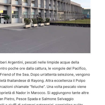
mberi Argentini, pescati nelle limpide acque della
ntro poche ore dalla cattura, le vongole del Pacifico,
o Friend of the Sea. Dopo un’attenta selezione, vengono
ietà thailandese di Rayong. Altra eccellenza il Polpo
rcazioni chiamate “feluche”. Una volta pescato viene
roprietà di Nador in Marocco. Si aggiungono tante altre
 San Pietro, Pesce Spada e Salmone Selvaggio
li e ciuffi di calamari patagonici, seppioline pulite,