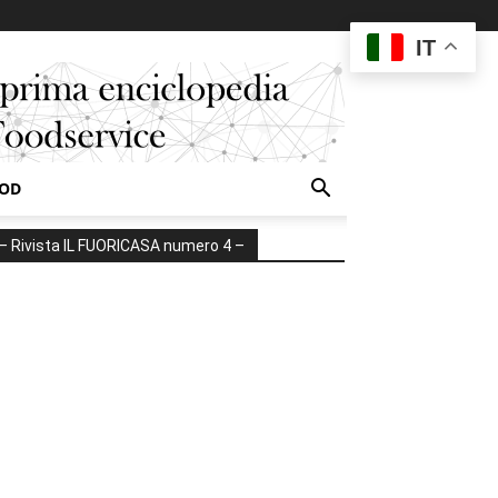
IT
OOD
– Rivista IL FUORICASA numero 4 –