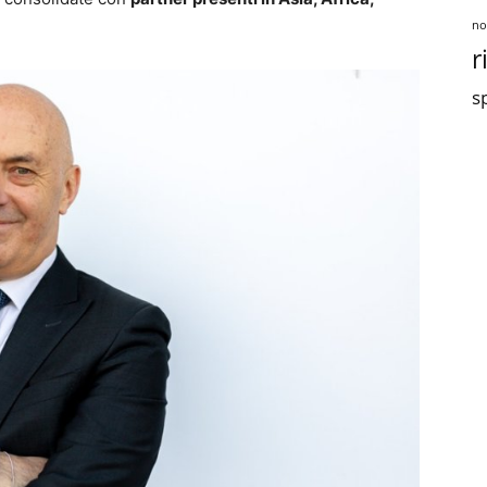
no
r
sp