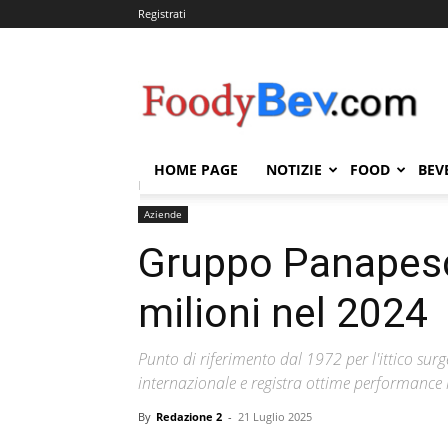
Registrati
FOODYBEV.COM
HOME PAGE
NOTIZIE
FOOD
BEV
Home
Aziende
Gruppo Panapesca: fatturato da 14
Aziende
Gruppo Panapesc
milioni nel 2024
Punto di riferimento dal 1972 per l'ittico sur
internazionale e registra ottime performance 
By
Redazione 2
-
21 Luglio 2025