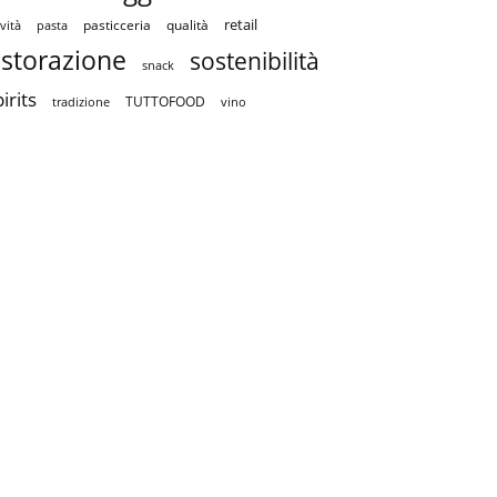
retail
pasticceria
qualità
vità
pasta
istorazione
sostenibilità
snack
irits
TUTTOFOOD
tradizione
vino