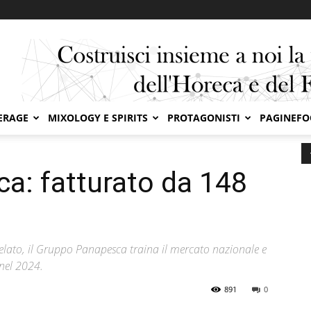
ERAGE
MIXOLOGY E SPIRITS
PROTAGONISTI
PAGINEF
8 milioni nel 2024
a: fatturato da 148
gelato, il Gruppo Panapesca traina il mercato nazionale e
nel 2024.
891
0