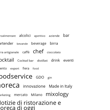
bar
alcolici
aziende
roalimentare
aperitivo
artender
birra
beverage
bevande
chef
caffè
cioccolato
rra artigianale
ocktail
drink
eventi
Cocktail bar
distillati
ento
fiera
export
food
oodservice
GDO
gin
horeca
innovazione
Made in Italy
mixology
mercato
Milano
rketing
otizie di ristorazione e
oreca di oggi