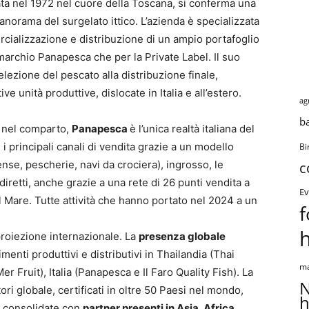
data nel 1972 nel cuore della Toscana, si conferma una
anorama del surgelato ittico. L’azienda è specializzata
cializzazione e distribuzione di un ampio portafoglio
 marchio Panapesca che per la Private Label. Il suo
selezione del pescato alla distribuzione finale,
e unità produttive, dislocate in Italia e all’estero.
ag
b
r nel comparto,
Panapesca
è l’unica realtà italiana del
 i principali canali di vendita grazie a un modello
Bi
ense, pescherie, navi da crociera), ingrosso, le
c
diretti, anche grazie a una rete di 26 punti vendita a
Ev
l Mare. Tutte attività che hanno portato nel 2024 a un
f
proiezione internazionale. La
presenza globale
menti produttivi e distributivi in Thailandia (Thai
ma
r Fruit), Italia (Panapesca e Il Faro Quality Fish). La
N
ori globale, certificati in oltre 50 Paesi nel mondo,
h
 e consolidate con
partner presenti in Asia, Africa,