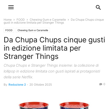
Home
FOOD
Chewing Gum e Caramelle
Da Chupa Chups cinque
gusti in edizione limitata per Stranger Things
FOOD
Chewing Gum e Caramelle
Da Chupa Chups cinque gusti
in edizione limitata per
Stranger Things
Chupa Chups e Stranger Things insieme: la collezione di
lollipop in edizione limitata con gusti ispirati ai protagonisti
della serie Netflix.
0
By
Redazione 2
-
20 Ottobre 2025