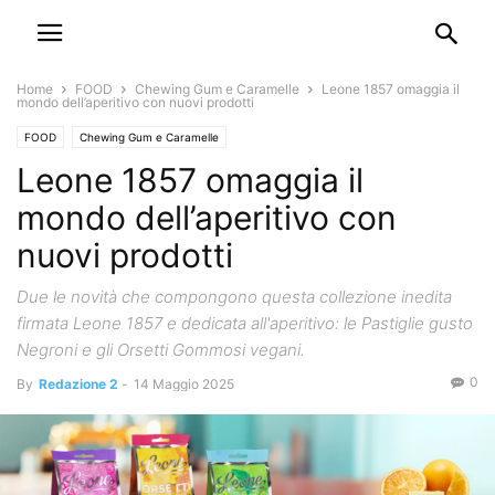
Home
FOOD
Chewing Gum e Caramelle
Leone 1857 omaggia il
mondo dell’aperitivo con nuovi prodotti
FOOD
Chewing Gum e Caramelle
Leone 1857 omaggia il
mondo dell’aperitivo con
nuovi prodotti
Due le novità che compongono questa collezione inedita
firmata Leone 1857 e dedicata all'aperitivo: le Pastiglie gusto
Negroni e gli Orsetti Gommosi vegani.
0
By
Redazione 2
-
14 Maggio 2025