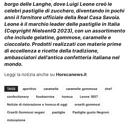
borgo delle Langhe, dove Luigi Leone creò le
celebri pastiglie di zucchero, diventando in pochi
anni il fornitore ufficiale della Real Casa Savoia.
Leone è il marchio leader delle pastiglie in Italia
(Copyright NielsenIQ 2023), con un assortimento
che include gelatine, gommose, caramelle e
cioccolato. Prodotti realizzati con materie prime
di eccellenza e ricette della tradizione,
ambasciatori dell’antica confetteria italiana nel
mondo.
Leggi la notizia anche su
Horecanews.it
TAGS
aperitivo
caramelle
caramelle gommose
chef
confectionery
foodservice
horeca
Leone 1857
Notizie di ristorazione e horeca di oggi
orsetti gommosi
Orsetti Gommosi vegani
pastiglie
Pastiglie gusto Negroni
ristorazione