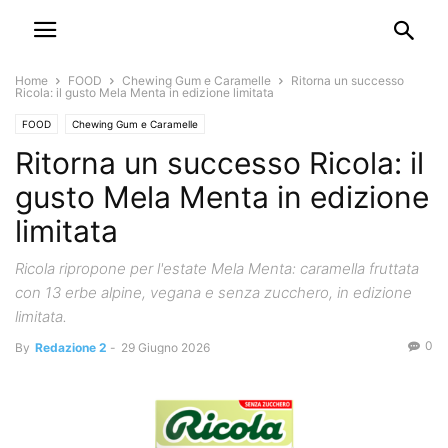
Home
FOOD
Chewing Gum e Caramelle
Ritorna un successo
Ricola: il gusto Mela Menta in edizione limitata
FOOD
Chewing Gum e Caramelle
Ritorna un successo Ricola: il
gusto Mela Menta in edizione
limitata
Ricola ripropone per l'estate Mela Menta: caramella fruttata
con 13 erbe alpine, vegana e senza zucchero, in edizione
limitata.
0
By
Redazione 2
-
29 Giugno 2026