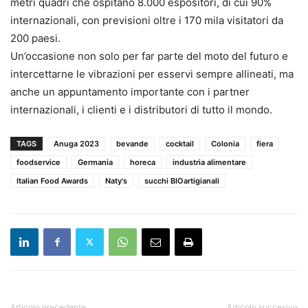
metri quadri che ospitano 8.000 espositori, di cui 90%
internazionali, con previsioni oltre i 170 mila visitatori da
200 paesi.
Un’occasione non solo per far parte del moto del futuro e
intercettarne le vibrazioni per esservi sempre allineati, ma
anche un appuntamento importante con i partner
internazionali, i clienti e i distributori di tutto il mondo.
TAGS
Anuga 2023
bevande
cocktail
Colonia
fiera
foodservice
Germania
horeca
industria alimentare
Italian Food Awards
Naty's
succhi BIOartigianali
Articolo precedente
Articolo succesivo