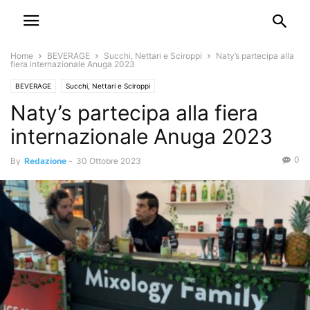
Home
BEVERAGE
Succhi, Nettari e Sciroppi
Naty’s partecipa alla
fiera internazionale Anuga 2023
BEVERAGE
Succhi, Nettari e Sciroppi
Naty’s partecipa alla fiera
internazionale Anuga 2023
0
By
Redazione
-
30 Ottobre 2023