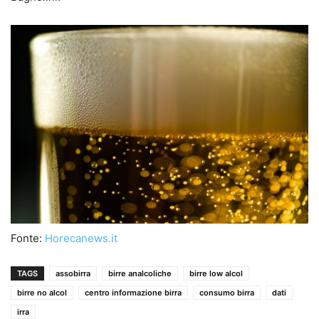
Fonte:
Horecanews.it
TAGS
assobirra
birre analcoliche
birre low alcol
birre no alcol
centro informazione birra
consumo birra
dati
irra