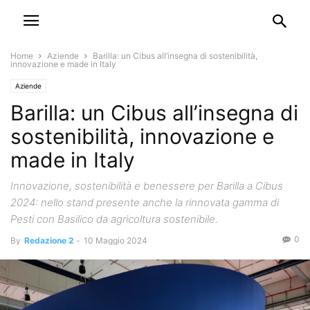
Home
Aziende
Barilla: un Cibus all’insegna di sostenibilità,
innovazione e made in Italy
Aziende
Barilla: un Cibus all’insegna di
sostenibilità, innovazione e
made in Italy
Innovazione, sostenibilità e benessere per Barilla a Cibus
2024: nello stand presente anche la rinnovata gamma di
Pesti con Basilico da agricoltura sostenibile.
0
By
Redazione 2
-
10 Maggio 2024